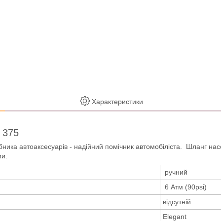
Характеристики
 375
бника автоаксесуарів - надійний помічник автомобіліста. Шланг нас
ми.
ручний
6 Атм (90psi)
відсутній
Elegant