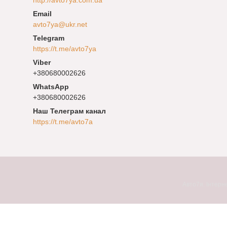
avto7ya@ukr.net
https://t.me/avto7ya
+380680002626
+380680002626
Наш Телеграм канал
https://t.me/avto7a