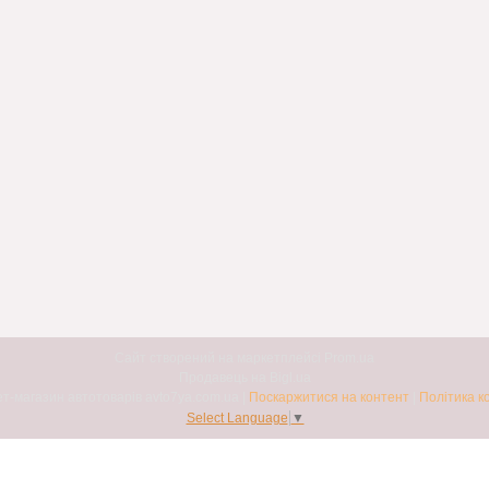
Сайт створений на маркетплейсі
Prom.ua
Продавець на Bigl.ua
Авто7я. Інтернет-магазин автотоварів avto7ya.com.ua |
Поскаржитися на контент
|
Політика к
Select Language
▼