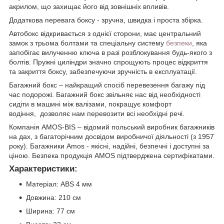
акрилом, що захищає його від зовнішніх впливів.
Додаткова перевага боксу - зручна, швидка і проста збірка.
Автобокс відкривається з однієї сторони, має центральний
замок з трьома болтами та спеціальну систему
безпеки
, яка
запобігає вилученню ключа в разі розблокування будь-якого з
болтів. Пружні циліндри значно спрощують процес відкриття
та закриття боксу, забезпечуючи зручність в експлуатації.
Багажний бокс – найкращий спосіб перевезення багажу під
час подорожі. Багажний бокс звільняє нас від необхідності
сидіти в машині між валізами, покращує комфорт
водіння, дозволяє нам перевозити всі необхідні речі.
Компанія AMOS-BIS – відомий польський виробник багажників
на дах, з багаторічним досвідом виробничої діяльності (з 1957
року). Багажники Amos - якісні, надійні, безпечні і доступні за
ціною. Безпека продукція AMOS підтверджена сертифікатами.
Характеристики:
Матеріал: ABS 4 мм
Довжина: 210 см
Ширина: 77 см