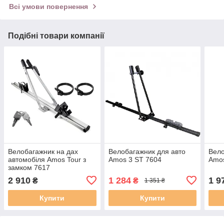
Всі умови повернення
Подібні товари компанії
Велобагажник на дах
Велобагажник для авто
Вело
автомобіля Amos Tour з
Amos 3 ST 7604
Amos
замком 7617
2 910
1 284
1 9
₴
₴
1 351 ₴
Купити
Купити