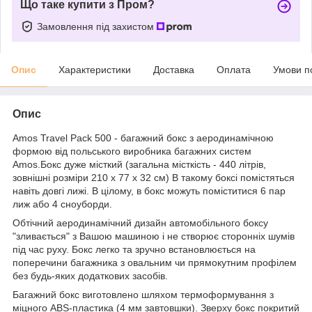
Що таке купити з Пром?
Замовлення під захистом
Опис
Характеристики
Доставка
Оплата
Умови п
Опис
Amos Travel Pack 500 - багажний бокс з аеродинамічною
формою від польського виробника багажних систем
Amos.Бокс дуже місткий (загальна місткість - 440 літрів,
зовнішні розміри 210 x 77 x 32 см) В такому боксі помістяться
навіть довгі лижі. В цілому, в бокс можуть поміститися 6 пар
лиж або 4 сноуборди.
Обтічний аеродинамічний дизайн автомобільного боксу
"зливається" з Вашою машиною і не створює сторонніх шумів
під час руху. Бокс легко та зручно встановлюється на
поперечини багажника з овальним чи прямокутним профілем
без будь-яких додаткових засобів.
Багажний бокс виготовлено шляхом термоформування з
міцного ABS-пластика (4 мм завтовшки). Зверху бокс покритий