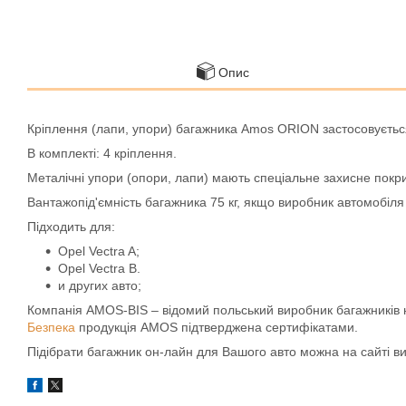
Опис
Кріплення (лапи, упори) багажника Amos ORION застосовується 
В комплекті: 4 кріплення.
Металічні упори (опори, лапи) мають спеціальне захисне покр
Вантажопід'ємність багажника 75 кг, якщо виробник автомобіл
Підходить для:
Opel Vectra A;
Opel Vectra B.
и других авто;
Компанія AMOS-BIS – відомий польський виробник багажників на д
Безпека
продукція AMOS підтверджена сертифікатами.
Підібрати багажник он-лайн для Вашого авто можна на сайті 