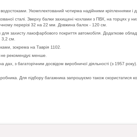
 водостоками. Укомплектований чотирма надійними кріпленнями і дво
инкованої сталі. Зверху балки захищені чохлами з ПВХ, на торцях у 
чному перерізі 32 на 22 мм. Довжина балок - 120 см.
 для захисту лакофарбового покриття автомобіля. Додаткове обладн
3,2 см.
ками, зокрема на Таврія 1102.
я не рекомендує менше.
ах, з багаторічним досвідом виробничої діяльності (з 1957 року). Б
виробника. Для підбору багажника запрошуємо також скористатися 