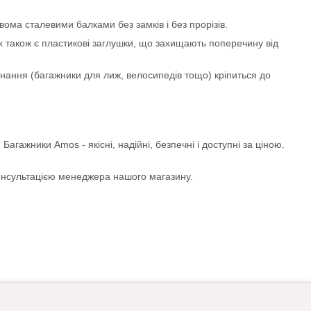
ма сталевими балками без замків і без прорізів.
них також є пластикові заглушки, що захищають поперечину від
ання (багажники для лиж, велосипедів тощо) кріпиться до
агажники Amos - якісні, надійні, безпечні і доступні за ціною.
консультацією менеджера нашого магазину.