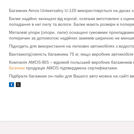
Багажник Amos Uniwersalny U-120 використовується на дахах з
Балки надійно захищені від корозії, оскільки виготовлені з оц
попадання в неї пилу та вологи. Балки мають розміри в попере
Металеві упори (опори, лапи) оснащені гумовими прокладками
поперечин за допомогою надійних зажимів шириною не менше 
Підходить для використання на легкових автомобілях з водосто
Вантажопід'ємність багажника 75 кг, якщо виробник автомобіл
Компанія AMOS-BIS – відомий польський виробник багажників на д
Безпека
продукція AMOS підтверджена сертифікатами.
Підібрати багажник он-лайн для Вашого авто можна на сайті 