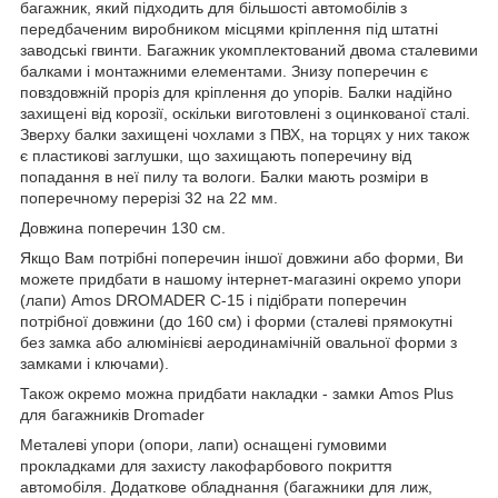
багажник, який підходить для більшості автомобілів з
передбаченим виробником місцями кріплення під штатні
заводські гвинти. Багажник укомплектований двома сталевими
балками і монтажними елементами. Знизу поперечин є
повздовжній проріз для кріплення до упорів. Балки надійно
захищені від корозії, оскільки виготовлені з оцинкованої сталі.
Зверху балки захищені чохлами з ПВХ, на торцях у них також
є пластикові заглушки, що захищають поперечину від
попадання в неї пилу та вологи. Балки мають розміри в
поперечному перерізі 32 на 22 мм.
Довжина поперечин 130 см.
Якщо Вам потрібні поперечин іншої довжини або форми, Ви
можете придбати в нашому інтернет-магазині окремо упори
(лапи) Amos DROMADER C-15 і підібрати поперечин
потрібної довжини (до 160 см) і форми (сталеві прямокутні
без замка або алюмінієві аеродинамічній овальної форми з
замками і ключами).
Також окремо можна придбати накладки - замки Amos Plus
для багажників Dromader
Металеві упори (опори, лапи) оснащені гумовими
прокладками для захисту лакофарбового покриття
автомобіля. Додаткове обладнання (багажники для лиж,