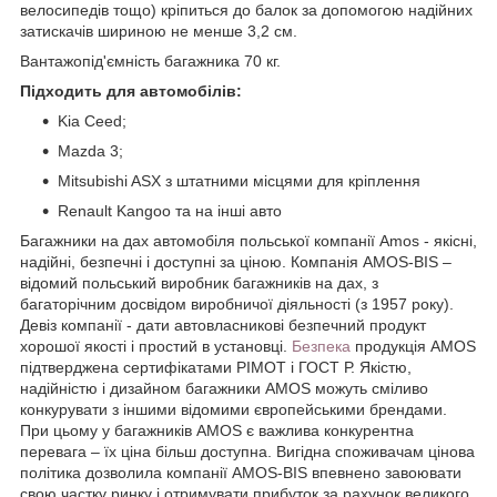
велосипедів тощо) кріпиться до балок за допомогою надійних
затискачів шириною не менше 3,2 см.
Вантажопід'ємність багажника 70 кг.
Підходить для автомобілів:
Kia Ceed;
Mazda 3;
Mitsubishi ASX з штатними місцями для кріплення
Renault Kangoo
та на інші авто
Багажники на дах автомобіля польської компанії Amos - якісні,
надійні, безпечні і доступні за ціною. Компанія AMOS-BIS –
відомий польський виробник багажників на дах, з
багаторічним досвідом виробничої діяльності (з 1957 року).
Девіз компанії - дати автовласникові безпечний продукт
хорошої якості і простий в установці.
Безпека
продукція AMOS
підтверджена сертифікатами PIMOT і ГОСТ Р. Якістю,
надійністю і дизайном багажники AMOS можуть сміливо
конкурувати з іншими відомими європейськими брендами.
При цьому у багажників AMOS є важлива конкурентна
перевага – їх ціна більш доступна. Вигідна споживачам цінова
політика дозволила компанії AMOS-BIS впевнено завоювати
свою частку ринку і отримувати прибуток за рахунок великого