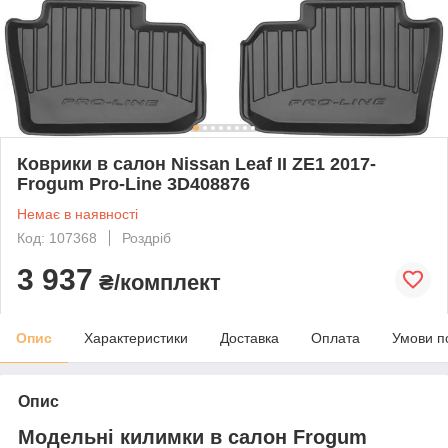
Коврики в салон Nissan Leaf II ZE1 2017-
Frogum Pro-Line 3D408876
Немає в наявності
Код: 107368
Роздріб
3 937
₴/комплект
Опис
Характеристики
Доставка
Оплата
Умови п
Опис
Модельні килимки в салон Frogum