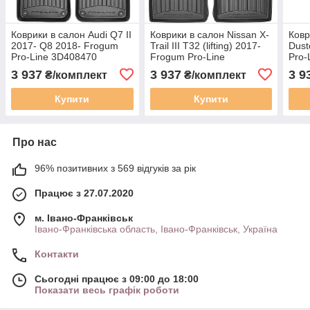
Коврики в салон Audi Q7 II
Коврики в салон Nissan X-
Ковр
2017- Q8 2018- Frogum
Trail III T32 (lifting) 2017-
Dust
Pro-Line 3D408470
Frogum Pro-Line
Pro-
3D409514
3 937
3 937
3 9
₴/комплект
₴/комплект
Купити
Купити
Про нас
96% позитивних з 569 відгуків за рік
Працює з 27.07.2020
м. Івано-Франківськ
Івано-Франківська область, Івано-Франківськ, Україна
Контакти
Сьогодні працює з 09:00 до 18:00
Показати весь графік роботи