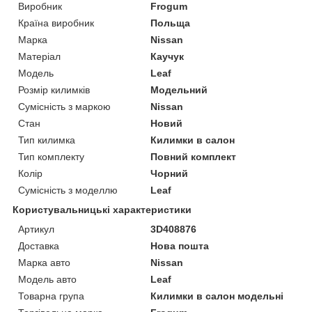
Виробник
Frogum
Країна виробник
Польща
Марка
Nissan
Матеріал
Каучук
Модель
Leaf
Розмір килимків
Модельний
Сумісність з маркою
Nissan
Стан
Новий
Тип килимка
Килимки в салон
Тип комплекту
Повний комплект
Колір
Чорний
Сумісність з моделлю
Leaf
Користувальницькі характеристики
Артикул
3D408876
Доставка
Нова пошта
Марка авто
Nissan
Модель авто
Leaf
Товарна група
Килимки в салон модельні