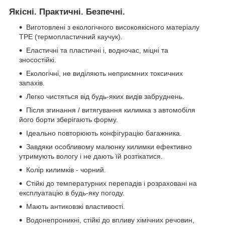
Якісні. Практичні. Безпечні.
Виготовлені з екологічного високоякісного матеріалу
TPE (термопластичний каучук).
Еластичні та пластичні і, водночас, міцні та
зносостійкі.
Екологічні, не виділяють неприємних токсичних
запахів.
Легко чистяться від будь-яких видів забруднень.
Після згинання / витягування килимка з автомобіля
його борти зберігають форму.
Ідеально повторюють конфігурацію багажника.
Завдяки особливому малюнку килимки ефективно
утримують вологу і не дають їй розтікатися.
Колір килимків - чорний.
Стійкі до температурних перепадів і розраховані на
експлуатацію в будь-яку погоду.
Мають антиковзкі властивості.
Водонепроникні, стійкі до впливу хімічних речовин,