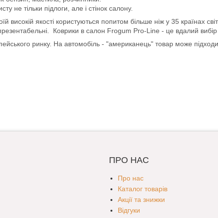
ту не тільки підлоги, але і стінок салону.
й високій якості користуються попитом більше ніж у 35 країнах світ
 презентабельні. Коврики в салон Frogum Pro-Line - це вдалий вибір д
опейського ринку. На автомобіль - "американець" товар може підход
ПРО НАС
Про нас
Каталог товарів
Акції та знижки
Відгуки