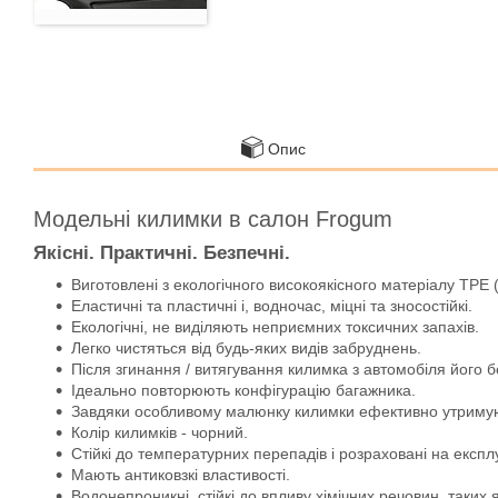
Опис
Модельні килимки в салон Frogum
Якісні. Практичні. Безпечні.
Виготовлені з екологічного високоякісного матеріалу TPE 
Еластичні та пластичні і, водночас, міцні та зносостійкі.
Екологічні, не виділяють неприємних токсичних запахів.
Легко чистяться від будь-яких видів забруднень.
Після згинання / витягування килимка з автомобіля його 
Ідеально повторюють конфігурацію багажника.
Завдяки особливому малюнку килимки ефективно утримують
Колір килимків - чорний.
Стійкі до температурних перепадів і розраховані на експл
Мають антиковзкі властивості.
Водонепроникні, стійкі до впливу хімічних речовин, таких 