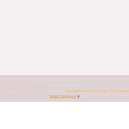
Сайт створений на маркетплейсі
Prom.ua
Продавець на Bigl.ua
Авто7я. Інтернет-магазин автотоварів avto7ya.com.ua |
Поскаржитися на контент
|
Політика к
Select Language
▼