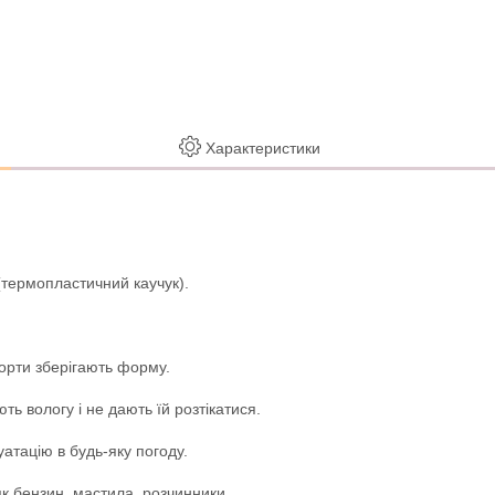
Характеристики
(термопластичний каучук).
борти зберігають форму.
 вологу і не дають їй розтікатися.
уатацію в будь-яку погоду.
як бензин, мастила, розчинники.