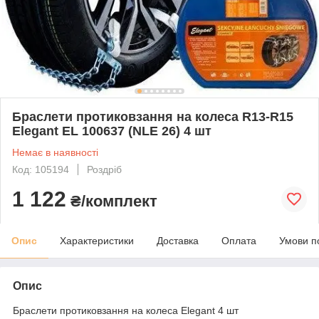
Браслети протиковзання на колеса R13-R15
Elegant EL 100637 (NLE 26) 4 шт
Немає в наявності
Код: 105194
Роздріб
1 122
₴/комплект
Опис
Характеристики
Доставка
Оплата
Умови п
Опис
Браслети протиковзання на колеса Elegant 4 шт