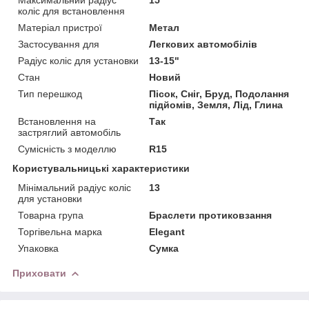
Максимальний радіус
15 "
коліс для встановлення
Матеріал пристрої
Метал
Застосування для
Легкових автомобілів
Радіус коліс для установки
13-15"
Стан
Новий
Тип перешкод
Пісок, Сніг, Бруд, Подолання
підйомів, Земля, Лід, Глина
Встановлення на
Так
застряглий автомобіль
Сумісність з моделлю
R15
Користувальницькі характеристики
Мінімальний радіус коліс
13
для установки
Товарна група
Браслети протиковзання
Торгівельна марка
Elegant
Упаковка
Сумка
Приховати