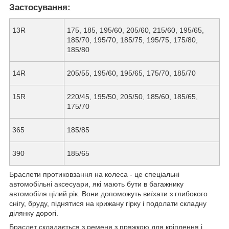
Застосування:
13R
175, 185, 195/60, 205/60, 215/60, 195/65,
185/70, 195/70, 185/75, 195/75, 175/80,
185/80
14R
205/55, 195/60, 195/65, 175/70, 185/70
15R
220/45, 195/50, 205/50, 185/60, 185/65,
175/70
365
185/85
390
185/65
Браслети протиковзання на колеса - це спеціальні
автомобільні аксесуари, які мають бути в багажнику
автомобіля цілий рік. Вони допоможуть виїхати з глибокого
снігу, бруду, піднятися на крижану гірку і подолати складну
ділянку дорогі.
Браслет складається з ременя з пряжкою для кріплення і