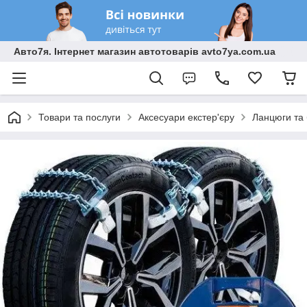
Авто7я. Інтернет магазин автотоварів avto7ya.com.ua
Товари та послуги
Аксесуари екстер'єру
Ланцюги та 