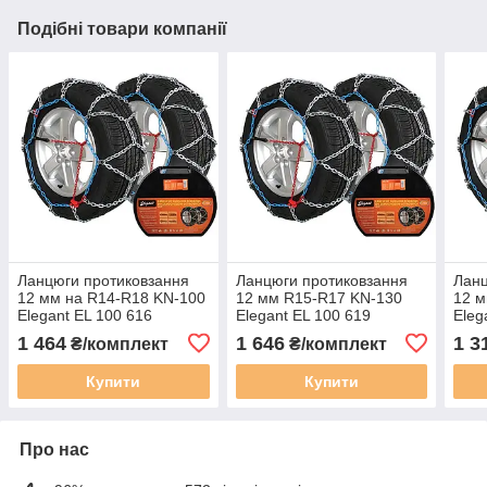
Подібні товари компанії
Ланцюги протиковзання
Ланцюги протиковзання
Ланц
12 мм на R14-R18 KN-100
12 мм R15-R17 KN-130
12 м
Elegant EL 100 616
Elegant EL 100 619
Eleg
1 464
1 646
1 3
₴/комплект
₴/комплект
Купити
Купити
Про нас