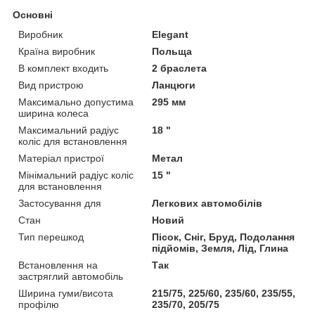
Основні
Виробник
Elegant
Країна виробник
Польща
В комплект входить
2 браслета
Вид пристрою
Ланцюги
Максимально допустима
295 мм
ширина колеса
Максимальний радіус
18 "
коліс для встановлення
Матеріал пристрої
Метал
Мінімальний радіус коліс
15 "
для встановлення
Застосування для
Легкових автомобілів
Стан
Новий
Тип перешкод
Пісок, Сніг, Бруд, Подолання
підйомів, Земля, Лід, Глина
Встановлення на
Так
застряглий автомобіль
Ширина гуми/висота
215/75, 225/60, 235/60, 235/55,
профілю
235/70, 205/75