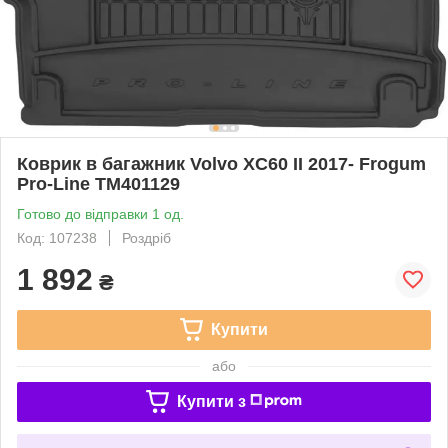
Коврик в багажник Volvo XC60 II 2017- Frogum
Pro-Line TM401129
Готово до відправки 1 од.
Код: 107238
Роздріб
1 892
₴
Купити
або
Купити з