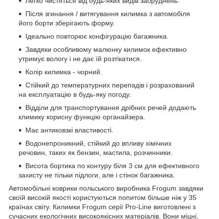
Легко чистяться від будь-яких видів забруднень.
Після згинання / витягування килимка з автомобіля
його борти зберігають форму.
Ідеально повторює конфігурацію багажника.
Завдяки особливому малюнку килимок ефективно
утримує вологу і не дає їй розтікатися.
Колір килимка - чорний.
Стійкий до температурних перепадів і розрахований
на експлуатацію в будь-яку погоду.
Відділи для транспортування дрібних речей додають
климику корисну функцію органайзера.
Має антиковзкі властивості.
Водонепроникний, стійкий до впливу хімічних
речовин, таких як бензин, мастила, розчинники.
Висота бортика по контуру біля 3 см для ефективного
захисту не тільки підлоги, але і стінок багажника.
Автомобільні коврики польського виробника Frogum завдяки
своїй високій якості користуються попитом більше ніж у 35
країнах світу. Килимки Frogum серії Pro-Line виготовлені з
сучасних екологічних високоякісних матеріалів. Вони міцні,