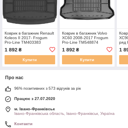
Коврик в багажник Renault
Коврик в багажник Volvo
Ковр
Koleos II 2017- Frogum
XC60 2008-2017 Frogum
XC90
Pro-Line TM403383
Pro-Line TM548874
ряд 
TM4
1 892
1 892
1 8
₴
₴
Купити
Купити
Про нас
96% позитивних з 573 відгуків за рік
Працює з 27.07.2020
м. Івано-Франківськ
Івано-Франківська область, Івано-Франківськ, Україна
Контакти