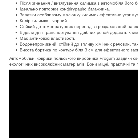
Після згинання / витягування килимка з автомобіля його 
Ідеально повторює конфігурацію багажника.
Завдяки особливому малюнку килимок ефективно утримує во
Колір килимка - чорний.
Стійкий до температурних перепадів і розрахований на ек
Відділи для транспортування дрібних речей додають кли
Має антиковзкі властивості.
Водонепроникний, стійкий до впливу хімічних речовин, та
Висота бортика по контуру біля 3 см для ефективного захис
Автомобільні коврики польського виробника Frogum завдяки свої
екологічних високоякісних матеріалів. Вони міцні, практичні та