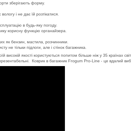
борти зберігають форму.
логу і не дає їй розтікатися.
сплуатацію в будь-яку погоду.
мику корисну функцію органайзера.
ких як бензин, мастила, розчинники.
ту не тільки підлоги, але і стінок багажника.
й високій якості користуються попитом більше ніж у 35 країнах світ
 презентабельні. Коврик в багажник Frogum Pro-Line - це вдалий вибір