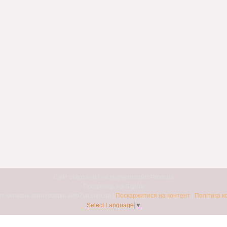
Сайт створений на маркетплейсі
Prom.ua
Продавець на Bigl.ua
Авто7я. Інтернет-магазин автотоварів avto7ya.com.ua |
Поскаржитися на контент
|
Політика к
Select Language
▼