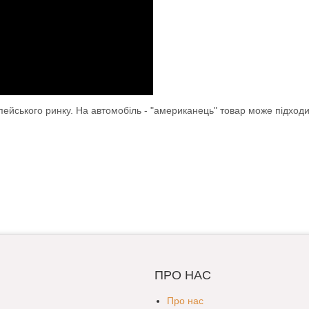
опейського ринку. На автомобіль - "американець" товар може підход
ПРО НАС
Про нас