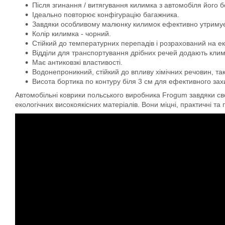
Після згинання / витягування килимка з автомобіля його 
Ідеально повторює конфігурацію багажника.
Завдяки особливому малюнку килимок ефективно утримує во
Колір килимка - чорний.
Стійкий до температурних перепадів і розрахований на ек
Відділи для транспортування дрібних речей додають кли
Має антиковзкі властивості.
Водонепроникний, стійкий до впливу хімічних речовин, та
Висота бортика по контуру біля 3 см для ефективного захис
Автомобільні коврики польського виробника Frogum завдяки свої
екологічних високоякісних матеріалів. Вони міцні, практичні та