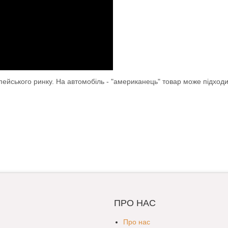
опейського ринку. На автомобіль - "американець" товар може підход
ПРО НАС
Про нас