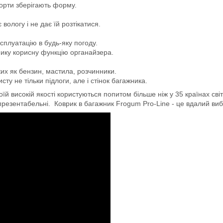
борти зберігають форму.
логу і не дає їй розтікатися.
сплуатацію в будь-яку погоду.
мику корисну функцію органайзера.
ких як бензин, мастила, розчинники.
ту не тільки підлоги, але і стінок багажника.
й високій якості користуються попитом більше ніж у 35 країнах світ
 презентабельні. Коврик в багажник Frogum Pro-Line - це вдалий вибір