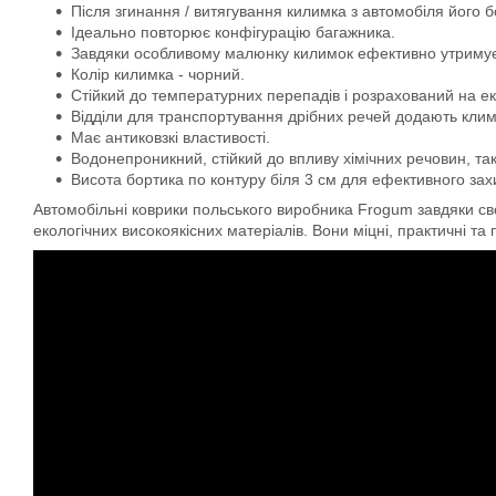
Після згинання / витягування килимка з автомобіля його 
Ідеально повторює конфігурацію багажника.
Завдяки особливому малюнку килимок ефективно утримує во
Колір килимка - чорний.
Стійкий до температурних перепадів і розрахований на ек
Відділи для транспортування дрібних речей додають кли
Має антиковзкі властивості.
Водонепроникний, стійкий до впливу хімічних речовин, та
Висота бортика по контуру біля 3 см для ефективного захис
Автомобільні коврики польського виробника Frogum завдяки свої
екологічних високоякісних матеріалів. Вони міцні, практичні та