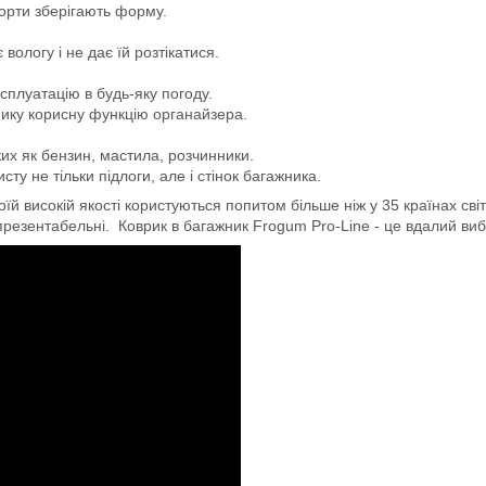
борти зберігають форму.
логу і не дає їй розтікатися.
сплуатацію в будь-яку погоду.
мику корисну функцію органайзера.
ких як бензин, мастила, розчинники.
ту не тільки підлоги, але і стінок багажника.
й високій якості користуються попитом більше ніж у 35 країнах світ
 презентабельні. Коврик в багажник Frogum Pro-Line - це вдалий вибір