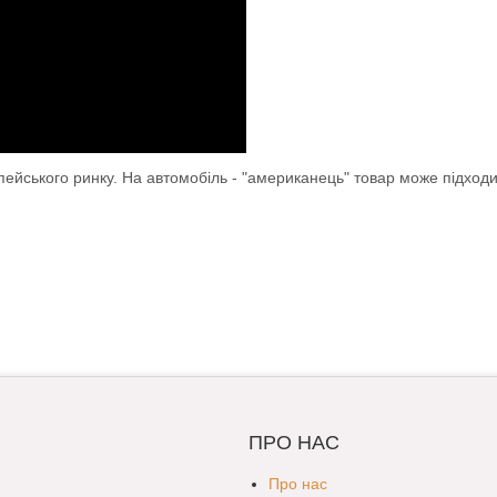
опейського ринку. На автомобіль - "американець" товар може підход
ПРО НАС
Про нас