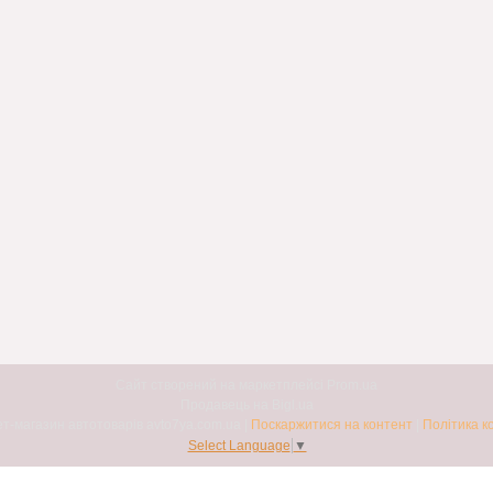
Сайт створений на маркетплейсі
Prom.ua
Продавець на Bigl.ua
Авто7я. Інтернет-магазин автотоварів avto7ya.com.ua |
Поскаржитися на контент
|
Політика к
Select Language
▼