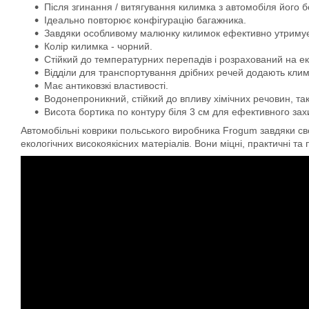
Після згинання / витягування килимка з автомобіля його 
Ідеально повторює конфігурацію багажника.
Завдяки особливому малюнку килимок ефективно утримує во
Колір килимка - чорний.
Стійкий до температурних перепадів і розрахований на ек
Відділи для транспортування дрібних речей додають кли
Має антиковзкі властивості.
Водонепроникний, стійкий до впливу хімічних речовин, та
Висота бортика по контуру біля 3 см для ефективного захис
Автомобільні коврики польського виробника Frogum завдяки свої
екологічних високоякісних матеріалів. Вони міцні, практичні та