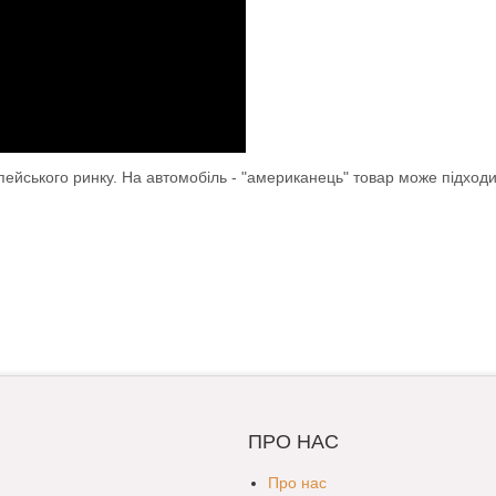
опейського ринку. На автомобіль - "американець" товар може підход
ПРО НАС
Про нас