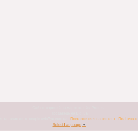
Сайт створений на маркетплейсі
Prom.ua
Продавець на Bigl.ua
Авто7я. Інтернет-магазин автотоварів avto7ya.com.ua |
Поскаржитися на контент
|
Політика к
Select Language
▼