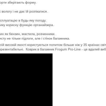
борти зберігають форму.
логу і не дає їй розтікатися.
сплуатацію в будь-яку погоду.
мику корисну функцію органайзера.
ких як бензин, мастила, розчинники.
ту не тільки підлоги, але і стінок багажника.
й високій якості користуються попитом більше ніж у 35 країнах світ
 презентабельні. Коврик в багажник Frogum Pro-Line - це вдалий вибір