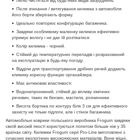
Легко чистяться від будь-яких видів забруднень.
Після згинання / витягування килимка з автомобіля
його борти зберігають форму.
Ідеально повторює конфігурацію багажника.
Завдяки особливому малюнку килимок ефективно
утримує вологу і не дає їй розтікатися.
Колір килимка - чорний.
Стійкий до температурних перепадів і розрахований
на експлуатацію в будь-яку погоду.
Відділи для транспортування дрібних речей додають
климику корисну функцію органайзера.
Має антиковзкі властивості.
Водонепроникний, стійкий до впливу хімічних
речовин, таких як бензин, мастила, розчинники.
Висота бортика по контуру біля 3 см для ефективного
захисту не тільки підлоги, але і стінок багажника.
Автомобільні коврики польського виробника Frogum завдяки
своїй високій якості користуються попитом більше ніж у 35
країнах світу. Килимки Frogum серії Pro-Line виготовлені з
сучасних екологічних високоякісних матеріалів. Вони міцні,