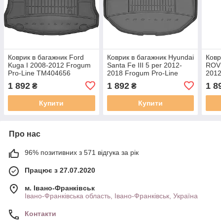
Коврик в багажник Ford
Коврик в багажник Hyundai
Ковр
Kuga I 2008-2012 Frogum
Santa Fe III 5 per 2012-
ROV
Pro-Line TM404656
2018 Frogum Pro-Line
2012
TM403697
TM5
1 892
1 892
1 8
₴
₴
Купити
Купити
Про нас
96% позитивних з 571 відгука за рік
Працює з 27.07.2020
м. Івано-Франківськ
Івано-Франківська область, Івано-Франківськ, Україна
Контакти