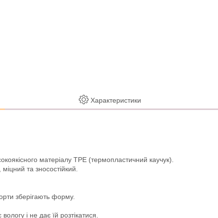
Характеристики
сокоякісного матеріалу TPE (термопластичний каучук).
 міцний та зносостійкий.
борти зберігають форму.
логу і не дає їй розтікатися.