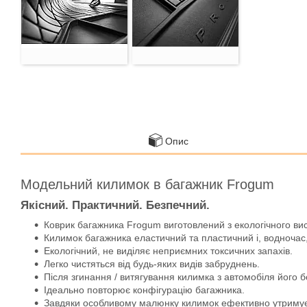
Опис
Модельний килимок в багажник Frogum
Якісний. Практичний. Безпечний.
Коврик багажника Frogum виготовлений з екологічного ви
Килимок багажника еластичний та пластичний і, водночас,
Екологічний, не виділяє неприємних токсичних запахів.
Легко чистяться від будь-яких видів забруднень.
Після згинання / витягування килимка з автомобіля його 
Ідеально повторює конфігурацію багажника.
Завдяки особливому малюнку килимок ефективно утримує во