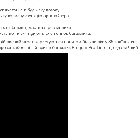
сплуатацію в будь-яку погоду.
мику корисну функцію органайзера.
ких як бензин, мастила, розчинники.
ту не тільки підлоги, але і стінок багажника.
й високій якості користуються попитом більше ніж у 35 країнах світ
 презентабельні. Коврик в багажник Frogum Pro-Line - це вдалий вибір