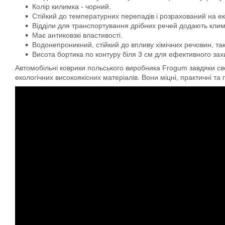
Колір килимка - чорний.
Стійкий до температурних перепадів і розрахований на ек
Відділи для транспортування дрібних речей додають кли
Має антиковзкі властивості.
Водонепроникний, стійкий до впливу хімічних речовин, та
Висота бортика по контуру біля 3 см для ефективного захис
Автомобільні коврики польського виробника Frogum завдяки свої
екологічних високоякісних матеріалів. Вони міцні, практичні та