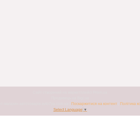
Сайт створений на маркетплейсі
Prom.ua
Продавець на Bigl.ua
Авто7я. Інтернет-магазин автотоварів avto7ya.com.ua |
Поскаржитися на контент
|
Політика к
Select Language
▼