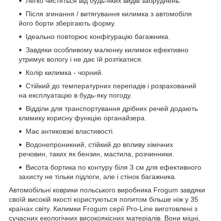
Легко чистяться від будь-яких видів забруднень.
Після згинання / витягування килимка з автомобіля
його борти зберігають форму.
Ідеально повторює конфігурацію багажника.
Завдяки особливому малюнку килимок ефективно
утримує вологу і не дає їй розтікатися.
Колір килимка - чорний.
Стійкий до температурних перепадів і розрахований
на експлуатацію в будь-яку погоду.
Відділи для транспортування дрібних речей додають
климику корисну функцію органайзера.
Має антиковзкі властивості.
Водонепроникний, стійкий до впливу хімічних
речовин, таких як бензин, мастила, розчинники.
Висота бортика по контуру біля 3 см для ефективного
захисту не тільки підлоги, але і стінок багажника.
Автомобільні коврики польського виробника Frogum завдяки
своїй високій якості користуються попитом більше ніж у 35
країнах світу. Килимки Frogum серії Pro-Line виготовлені з
сучасних екологічних високоякісних матеріалів. Вони міцні,