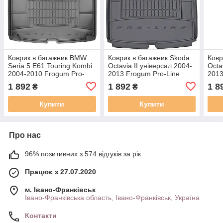
Коврик в багажник BMW
Коврик в багажник Skoda
Ковр
Seria 5 E61 Touring Kombi
Octavia II універсал 2004-
Octa
2004-2010 Frogum Pro-
2013 Frogum Pro-Line
2013
Line TM548089
TM404717
TM4
1 892
1 892
1 8
₴
₴
Купити
Купити
Про нас
96% позитивних з 574 відгуків за рік
Працює з 27.07.2020
м. Івано-Франківськ
Івано-Франківська область, Івано-Франківськ, Україна
Контакти