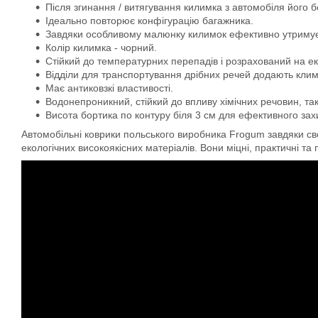
Після згинання / витягування килимка з автомобіля його 
Ідеально повторює конфігурацію багажника.
Завдяки особливому малюнку килимок ефективно утримує во
Колір килимка - чорний.
Стійкий до температурних перепадів і розрахований на ек
Відділи для транспортування дрібних речей додають кли
Має антиковзкі властивості.
Водонепроникний, стійкий до впливу хімічних речовин, та
Висота бортика по контуру біля 3 см для ефективного захис
Автомобільні коврики польського виробника Frogum завдяки свої
екологічних високоякісних матеріалів. Вони міцні, практичні та