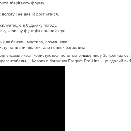
борти зберігають форму.
логу і не дає їй розтікатися.
сплуатацію в будь-яку погоду.
мику корисну функцію органайзера.
ких як бензин, мастила, розчинники.
ту не тільки підлоги, але і стінок багажника.
й високій якості користуються попитом більше ніж у 35 країнах світ
 презентабельні. Коврик в багажник Frogum Pro-Line - це вдалий вибір