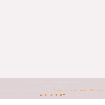
Сайт створений на маркетплейсі
Prom.ua
Продавець на Bigl.ua
Авто7я. Інтернет-магазин автотоварів avto7ya.com.ua |
Поскаржитися на контент
|
Політика к
Select Language
▼