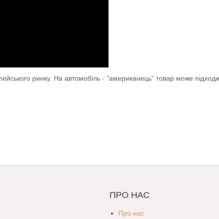
опейського ринку. На автомобіль - "американець" товар може підход
ПРО НАС
Про нас