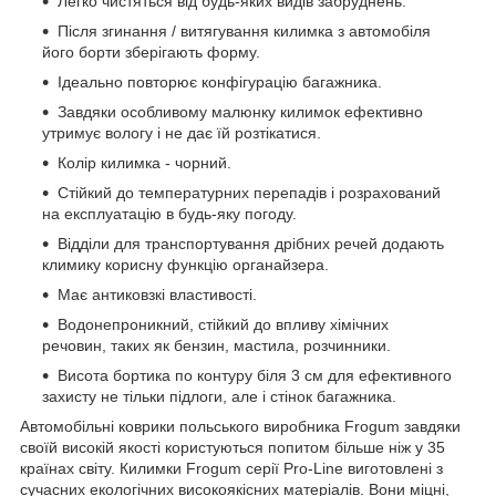
Легко чистяться від будь-яких видів забруднень.
Після згинання / витягування килимка з автомобіля
його борти зберігають форму.
Ідеально повторює конфігурацію багажника.
Завдяки особливому малюнку килимок ефективно
утримує вологу і не дає їй розтікатися.
Колір килимка - чорний.
Стійкий до температурних перепадів і розрахований
на експлуатацію в будь-яку погоду.
Відділи для транспортування дрібних речей додають
климику корисну функцію органайзера.
Має антиковзкі властивості.
Водонепроникний, стійкий до впливу хімічних
речовин, таких як бензин, мастила, розчинники.
Висота бортика по контуру біля 3 см для ефективного
захисту не тільки підлоги, але і стінок багажника.
Автомобільні коврики польського виробника Frogum завдяки
своїй високій якості користуються попитом більше ніж у 35
країнах світу. Килимки Frogum серії Pro-Line виготовлені з
сучасних екологічних високоякісних матеріалів. Вони міцні,