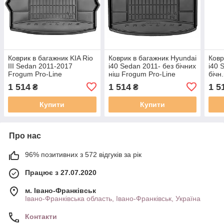
Коврик в багажник KIA Rio
Коврик в багажник Hyundai
Ковр
III Sedan 2011-2017
i40 Sedan 2011- без бічних
i40 
Frogum Pro-Line
ніш Frogum Pro-Line
бічн
TM549543
TM406360
Lin
1 514
1 514
1 5
₴
₴
Купити
Купити
Про нас
96% позитивних з 572 відгуків за рік
Працює з 27.07.2020
м. Івано-Франківськ
Івано-Франківська область, Івано-Франківськ, Україна
Контакти