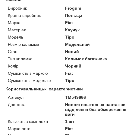
Виробник
Frogum
Країна виробник
Польща
Марка
Fiat
Матеріал
Каучук
Модель
Tipo
Розмір килимків
Модельний
Стан
Новий
Тип килимка
Килимок багажника
Колір
Чорний
Сумісність з маркою
Fiat
Сумісність з моделлю
Tipo
Користувальницькі характеристики
Артикул
TM549666
Доставка
Новою поштою на вантажне
відділення без обмереження
ваги
Кількість в комплекті
1 шт
Марка авто
Fiat