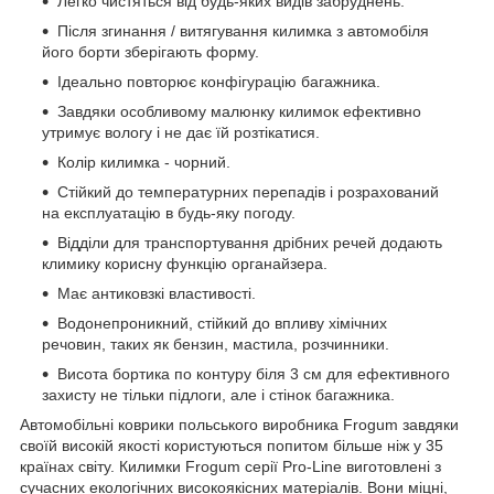
Легко чистяться від будь-яких видів забруднень.
Після згинання / витягування килимка з автомобіля
його борти зберігають форму.
Ідеально повторює конфігурацію багажника.
Завдяки особливому малюнку килимок ефективно
утримує вологу і не дає їй розтікатися.
Колір килимка - чорний.
Стійкий до температурних перепадів і розрахований
на експлуатацію в будь-яку погоду.
Відділи для транспортування дрібних речей додають
климику корисну функцію органайзера.
Має антиковзкі властивості.
Водонепроникний, стійкий до впливу хімічних
речовин, таких як бензин, мастила, розчинники.
Висота бортика по контуру біля 3 см для ефективного
захисту не тільки підлоги, але і стінок багажника.
Автомобільні коврики польського виробника Frogum завдяки
своїй високій якості користуються попитом більше ніж у 35
країнах світу. Килимки Frogum серії Pro-Line виготовлені з
сучасних екологічних високоякісних матеріалів. Вони міцні,