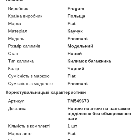
Виробник
Frogum
Країна виробник
Польща
Марка
Fiat
Матеріал
Каучук
Модель
Freemont
Розмір килимків
Модельний
Стан
Новий
Тип килимка
Килимок багажника
Колір
Чорний
Сумісність з маркою
Fiat
Сумісність з моделлю
Freemont
Користувальницькі характеристики
Артикул
TM549673
Доставка
Новою поштою на вантажне
відділення без обмереження
ваги
Кількість в комплекті
1 шт
Марка авто
Fiat