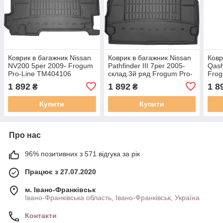
Коврик в багажник Nissan
Коврик в багажник Nissan
Ковр
NV200 5per 2009- Frogum
Pathfinder III 7per 2005-
Qash
Pro-Line TM404106
склад.3й ряд Frogum Pro-
Frog
Line TM403925
TM4
1 892
1 892
1 8
₴
₴
Купити
Купити
Про нас
96% позитивних з 571 відгука за рік
Працює з 27.07.2020
м. Івано-Франківськ
Івано-Франківська область, Івано-Франківськ, Україна
Контакти