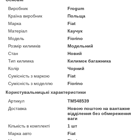
Виробник
Frogum
Країна виробник
Польща
Марка
Fiat
Матеріал
Каучук
Модель
Fiorino
Розмір килимків
Модельний
Стан
Новий
Тип килимка
Килимок багажника
Колір
Чорний
Сумісність з маркою
Fiat
Сумісність з моделлю
Fiorino
Користувальницькі характеристики
Артикул
TM548539
Доставка
Новою поштою на вантажне
відділення без обмереження
ваги
Кількість в комплекті
1 шт
Марка авто
Fiat