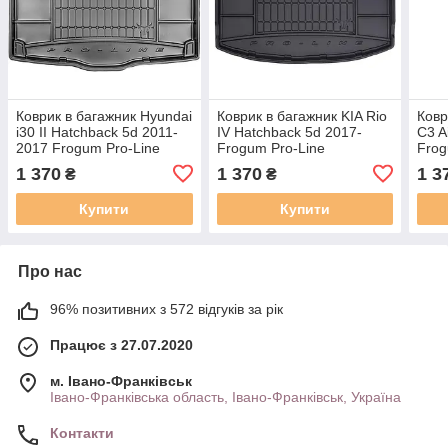
Коврик в багажник Hyundai
Коврик в багажник KIA Rio
Ковр
i30 II Hatchback 5d 2011-
IV Hatchback 5d 2017-
C3 A
2017 Frogum Pro-Line
Frogum Pro-Line
Frog
TM549376
TM400856
TM4
1 370
1 370
1 3
₴
₴
Купити
Купити
Про нас
96% позитивних з 572 відгуків за рік
Працює з 27.07.2020
м. Івано-Франківськ
Івано-Франківська область, Івано-Франківськ, Україна
Контакти