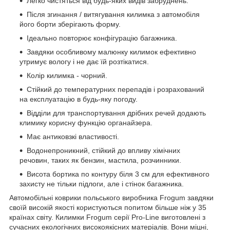
Легко чистяться від будь-яких видів забруднень.
Після згинання / витягування килимка з автомобіля
його борти зберігають форму.
Ідеально повторює конфігурацію багажника.
Завдяки особливому малюнку килимок ефективно
утримує вологу і не дає їй розтікатися.
Колір килимка - чорний.
Стійкий до температурних перепадів і розрахований
на експлуатацію в будь-яку погоду.
Відділи для транспортування дрібних речей додають
климику корисну функцію органайзера.
Має антиковзкі властивості.
Водонепроникний, стійкий до впливу хімічних
речовин, таких як бензин, мастила, розчинники.
Висота бортика по контуру біля 3 см для ефективного
захисту не тільки підлоги, але і стінок багажника.
Автомобільні коврики польського виробника Frogum завдяки
своїй високій якості користуються попитом більше ніж у 35
країнах світу. Килимки Frogum серії Pro-Line виготовлені з
сучасних екологічних високоякісних матеріалів. Вони міцні,