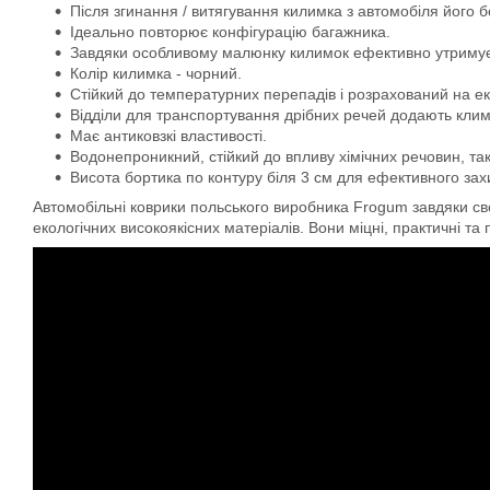
Після згинання / витягування килимка з автомобіля його 
Ідеально повторює конфігурацію багажника.
Завдяки особливому малюнку килимок ефективно утримує во
Колір килимка - чорний.
Стійкий до температурних перепадів і розрахований на ек
Відділи для транспортування дрібних речей додають кли
Має антиковзкі властивості.
Водонепроникний, стійкий до впливу хімічних речовин, та
Висота бортика по контуру біля 3 см для ефективного захис
Автомобільні коврики польського виробника Frogum завдяки свої
екологічних високоякісних матеріалів. Вони міцні, практичні та