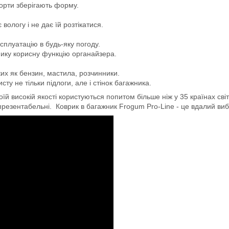
борти зберігають форму.
логу і не дає їй розтікатися.
сплуатацію в будь-яку погоду.
мику корисну функцію органайзера.
ких як бензин, мастила, розчинники.
ту не тільки підлоги, але і стінок багажника.
й високій якості користуються попитом більше ніж у 35 країнах світ
 презентабельні. Коврик в багажник Frogum Pro-Line - це вдалий вибір