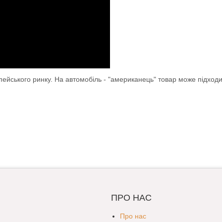
опейського ринку. На автомобіль - "американець" товар може підход
ПРО НАС
Про нас