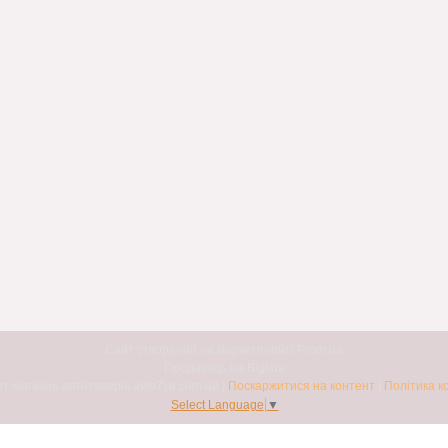
Сайт створений на маркетплейсі
Prom.ua
Продавець на Bigl.ua
Авто7я. Інтернет-магазин автотоварів avto7ya.com.ua |
Поскаржитися на контент
|
Політика к
Select Language
▼