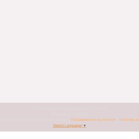
Сайт створений на маркетплейсі
Prom.ua
Продавець на Bigl.ua
Авто7я. Інтернет-магазин автотоварів avto7ya.com.ua |
Поскаржитися на контент
|
Політика к
Select Language
▼