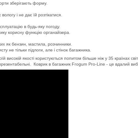
борти зберігають форму.
логу і не дає їй розтікатися.
сплуатацію в будь-яку погоду.
мику корисну функцію органайзера.
ких як бензин, мастила, розчинники.
ту не тільки підлоги, але і стінок багажника.
й високій якості користуються попитом більше ніж у 35 країнах світ
 презентабельні. Коврик в багажник Frogum Pro-Line - це вдалий вибір