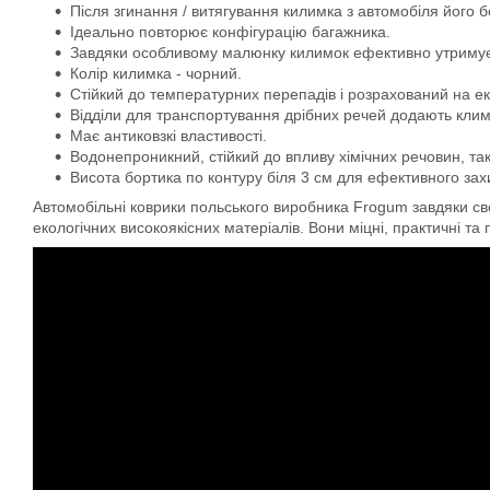
Після згинання / витягування килимка з автомобіля його 
Ідеально повторює конфігурацію багажника.
Завдяки особливому малюнку килимок ефективно утримує во
Колір килимка - чорний.
Стійкий до температурних перепадів і розрахований на ек
Відділи для транспортування дрібних речей додають кли
Має антиковзкі властивості.
Водонепроникний, стійкий до впливу хімічних речовин, та
Висота бортика по контуру біля 3 см для ефективного захис
Автомобільні коврики польського виробника Frogum завдяки свої
екологічних високоякісних матеріалів. Вони міцні, практичні та