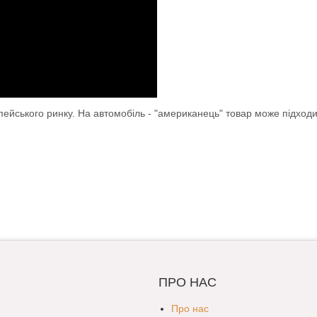
опейського ринку. На автомобіль - "американець" товар може підход
ПРО НАС
Про нас