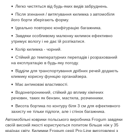
Легко чистяться від будь-яких видів забруднень.
Після згинання / витягування килимка з автомобіля
його борти зберігають форму.
Ідеально повторює конфігурацію багажника.
Завдяки особливому малюнку килимок ефективно
утримує вологу і не дає їй розтікатися.
Колір килимка - чорний.
Стійкий до температурних перепадів і розрахований
на експлуатацію в будь-яку погоду.
Відділи для транспортування дрібних речей додають
климику корисну функцію органайзера.
Має антиковзкі властивості.
Водонепроникний, стійкий до впливу хімічних
речовин, таких як бензин, мастила, розчинники.
Висота бортика по контуру біля 3 см для ефективного
захисту не тільки підлоги, але і стінок багажника.
Автомобільні коврики польського виробника Frogum завдяки
своїй високій якості користуються попитом більше ніж у 35
країнах світу. Килимки Frogum серії Pro-Line виготовлені з