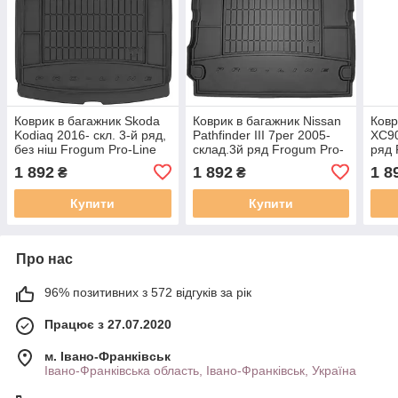
Коврик в багажник Skoda
Коврик в багажник Nissan
Ковр
Kodiaq 2016- скл. 3-й ряд,
Pathfinder III 7per 2005-
XC90
без ніш Frogum Pro-Line
склад.3й ряд Frogum Pro-
ряд 
TM402720
Line TM403925
TM4
1 892
1 892
1 8
₴
₴
Купити
Купити
Про нас
96% позитивних з 572 відгуків за рік
Працює з 27.07.2020
м. Івано-Франківськ
Івано-Франківська область, Івано-Франківськ, Україна