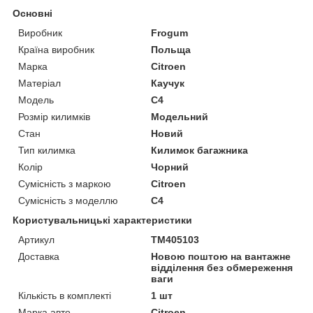
Основні
Виробник
Frogum
Країна виробник
Польща
Марка
Citroen
Матеріал
Каучук
Модель
C4
Розмір килимків
Модельний
Стан
Новий
Тип килимка
Килимок багажника
Колір
Чорний
Сумісність з маркою
Citroen
Сумісність з моделлю
C4
Користувальницькі характеристики
Артикул
TM405103
Доставка
Новою поштою на вантажне
відділення без обмереження
ваги
Кількість в комплекті
1 шт
Марка авто
Citroen