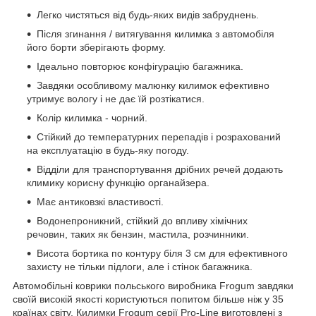
Легко чистяться від будь-яких видів забруднень.
Після згинання / витягування килимка з автомобіля
його борти зберігають форму.
Ідеально повторює конфігурацію багажника.
Завдяки особливому малюнку килимок ефективно
утримує вологу і не дає їй розтікатися.
Колір килимка - чорний.
Стійкий до температурних перепадів і розрахований
на експлуатацію в будь-яку погоду.
Відділи для транспортування дрібних речей додають
климику корисну функцію органайзера.
Має антиковзкі властивості.
Водонепроникний, стійкий до впливу хімічних
речовин, таких як бензин, мастила, розчинники.
Висота бортика по контуру біля 3 см для ефективного
захисту не тільки підлоги, але і стінок багажника.
Автомобільні коврики польського виробника Frogum завдяки
своїй високій якості користуються попитом більше ніж у 35
країнах світу. Килимки Frogum серії Pro-Line виготовлені з