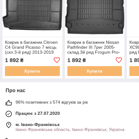
Коврик в багажник Citroen
Коврик в багажник Nissan
Ковр
C4 Grand Picasso 7 місць
Pathfinder III 7per 2005-
XC90
(скл.3-й ряд) 2013-2019
склад.3й ряд Frogum Pro-
ряд 
Frogum Pro-Line
Line TM403925
TM4
1 892
1 892
1 8
₴
₴
TM549895
Купити
Купити
Про нас
96% позитивних з 574 відгуків за рік
Працює з 27.07.2020
м. Івано-Франківськ
Івано-Франківська область, Івано-Франківськ, Україна