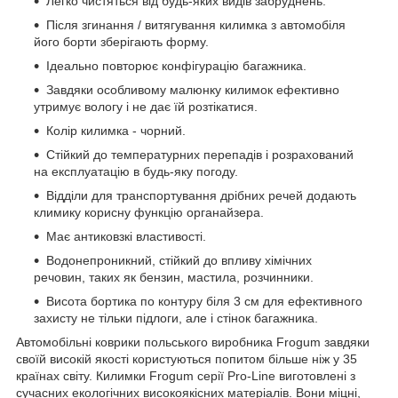
Легко чистяться від будь-яких видів забруднень.
Після згинання / витягування килимка з автомобіля
його борти зберігають форму.
Ідеально повторює конфігурацію багажника.
Завдяки особливому малюнку килимок ефективно
утримує вологу і не дає їй розтікатися.
Колір килимка - чорний.
Стійкий до температурних перепадів і розрахований
на експлуатацію в будь-яку погоду.
Відділи для транспортування дрібних речей додають
климику корисну функцію органайзера.
Має антиковзкі властивості.
Водонепроникний, стійкий до впливу хімічних
речовин, таких як бензин, мастила, розчинники.
Висота бортика по контуру біля 3 см для ефективного
захисту не тільки підлоги, але і стінок багажника.
Автомобільні коврики польського виробника Frogum завдяки
своїй високій якості користуються попитом більше ніж у 35
країнах світу. Килимки Frogum серії Pro-Line виготовлені з
сучасних екологічних високоякісних матеріалів. Вони міцні,