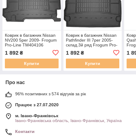
Коврик в багажник Nissan
Коврик в багажник Nissan
Ковр
NV200 5per 2009- Frogum
Pathfinder III 7per 2005-
Qash
Pro-Line TM404106
склад.3й ряд Frogum Pro-
Frog
Line TM403925
TM4
1 892
1 892
1 8
₴
₴
Купити
Купити
Про нас
96% позитивних з 574 відгуків за рік
Працює з 27.07.2020
м. Івано-Франківськ
Івано-Франківська область, Івано-Франківськ, Україна
Контакти