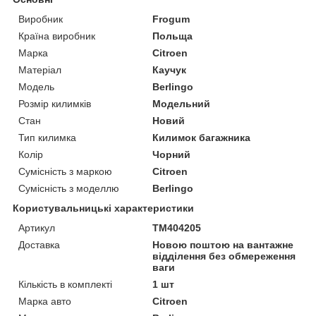
Виробник
Frogum
Країна виробник
Польща
Марка
Citroen
Матеріал
Каучук
Модель
Berlingo
Розмір килимків
Модельний
Стан
Новий
Тип килимка
Килимок багажника
Колір
Чорний
Сумісність з маркою
Citroen
Сумісність з моделлю
Berlingo
Користувальницькі характеристики
Артикул
TM404205
Доставка
Новою поштою на вантажне
відділення без обмереження
ваги
Кількість в комплекті
1 шт
Марка авто
Citroen