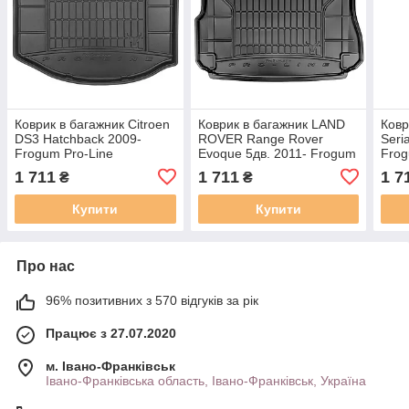
Коврик в багажник Citroen
Коврик в багажник LAND
Ковр
DS3 Hatchback 2009-
ROVER Range Rover
Seri
Frogum Pro-Line
Evoque 5дв. 2011- Frogum
Frog
TM549857
Pro-Line TM548744
TM5
1 711
1 711
1 7
₴
₴
Купити
Купити
Про нас
96% позитивних з 570 відгуків за рік
Працює з 27.07.2020
м. Івано-Франківськ
Івано-Франківська область, Івано-Франківськ, Україна