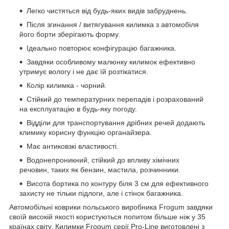
Легко чистяться від будь-яких видів забруднень.
Після згинання / витягування килимка з автомобіля
його борти зберігають форму.
Ідеально повторює конфігурацію багажника.
Завдяки особливому малюнку килимок ефективно
утримує вологу і не дає їй розтікатися.
Колір килимка - чорний.
Стійкий до температурних перепадів і розрахований
на експлуатацію в будь-яку погоду.
Відділи для транспортування дрібних речей додають
климику корисну функцію органайзера.
Має антиковзкі властивості.
Водонепроникний, стійкий до впливу хімічних
речовин, таких як бензин, мастила, розчинники.
Висота бортика по контуру біля 3 см для ефективного
захисту не тільки підлоги, але і стінок багажника.
Автомобільні коврики польського виробника Frogum завдяки
своїй високій якості користуються попитом більше ніж у 35
країнах світу. Килимки Frogum серії Pro-Line виготовлені з