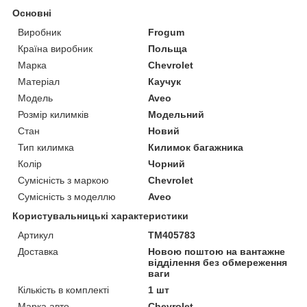
Основні
Виробник
Frogum
Країна виробник
Польща
Марка
Chevrolet
Матеріал
Каучук
Модель
Aveo
Розмір килимків
Модельний
Стан
Новий
Тип килимка
Килимок багажника
Колір
Чорний
Сумісність з маркою
Chevrolet
Сумісність з моделлю
Aveo
Користувальницькі характеристики
Артикул
TM405783
Доставка
Новою поштою на вантажне
відділення без обмереження
ваги
Кількість в комплекті
1 шт
Марка авто
Chevrolet