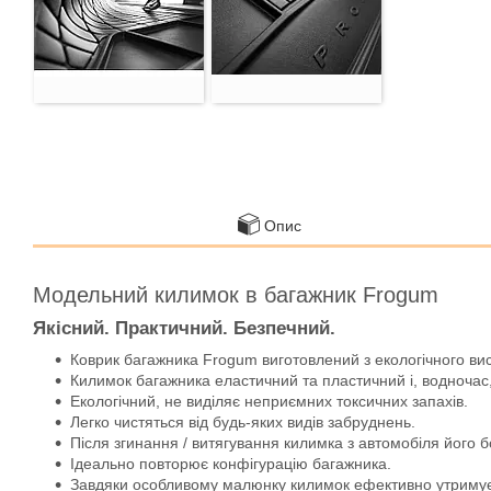
Опис
Модельний килимок в багажник Frogum
Якісний. Практичний. Безпечний.
Коврик багажника Frogum виготовлений з екологічного ви
Килимок багажника еластичний та пластичний і, водночас,
Екологічний, не виділяє неприємних токсичних запахів.
Легко чистяться від будь-яких видів забруднень.
Після згинання / витягування килимка з автомобіля його 
Ідеально повторює конфігурацію багажника.
Завдяки особливому малюнку килимок ефективно утримує во