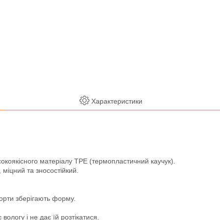
Характеристики
сокоякісного матеріалу TPE (термопластичний каучук).
 міцний та зносостійкий.
борти зберігають форму.
логу і не дає їй розтікатися.