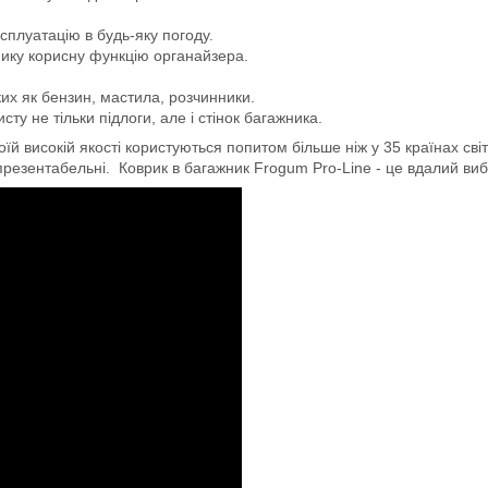
сплуатацію в будь-яку погоду.
мику корисну функцію органайзера.
ких як бензин, мастила, розчинники.
ту не тільки підлоги, але і стінок багажника.
й високій якості користуються попитом більше ніж у 35 країнах світ
 презентабельні. Коврик в багажник Frogum Pro-Line - це вдалий вибір