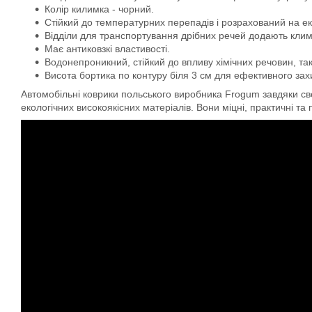
Колір килимка - чорний.
Стійкий до температурних перепадів і розрахований на ек
Відділи для транспортування дрібних речей додають кли
Має антиковзкі властивості.
Водонепроникний, стійкий до впливу хімічних речовин, та
Висота бортика по контуру біля 3 см для ефективного захис
Автомобільні коврики польського виробника Frogum завдяки свої
екологічних високоякісних матеріалів. Вони міцні, практичні та