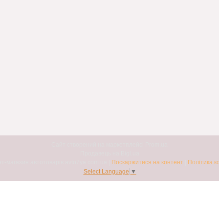
Сайт створений на маркетплейсі
Prom.ua
Продавець на Bigl.ua
Авто7я. Інтернет-магазин автотоварів avto7ya.com.ua |
Поскаржитися на контент
|
Політика к
Select Language
▼