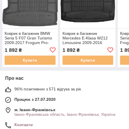
Коврик в багажник BMW
Коврик в багажник
Ковр
Seria 5 F07 Gran Turismo
Mercedes E-Klasa W212
Seri
2009-2017 Frogum Pro-
Limousine 2009-2016
Frog
Line TM403871
Frogum Pro-Line
TM4
1 892
1 892
1 8
₴
₴
TM548478
Купити
Купити
Про нас
96% позитивних з 571 відгука за рік
Працює з 27.07.2020
м. Івано-Франківськ
Івано-Франківська область, Івано-Франківськ, Україна
Контакти