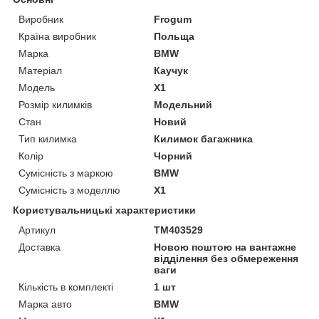
Виробник
Frogum
Країна виробник
Польща
Марка
BMW
Матеріал
Каучук
Модель
X1
Розмір килимків
Модельний
Стан
Новий
Тип килимка
Килимок багажника
Колір
Чорний
Сумісність з маркою
BMW
Сумісність з моделлю
X1
Користувальницькі характеристики
Артикул
TM403529
Доставка
Новою поштою на вантажне
відділення без обмереження
ваги
Кількість в комплекті
1 шт
Марка авто
BMW