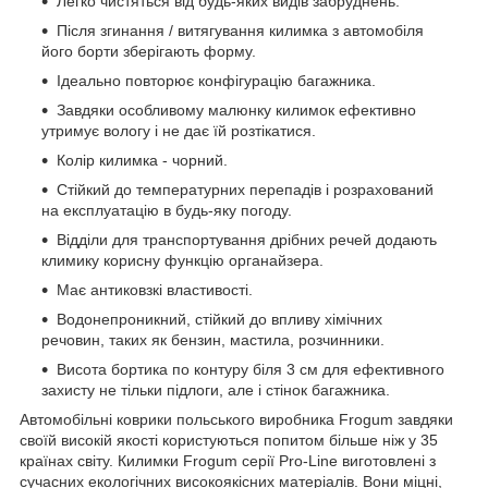
Легко чистяться від будь-яких видів забруднень.
Після згинання / витягування килимка з автомобіля
його борти зберігають форму.
Ідеально повторює конфігурацію багажника.
Завдяки особливому малюнку килимок ефективно
утримує вологу і не дає їй розтікатися.
Колір килимка - чорний.
Стійкий до температурних перепадів і розрахований
на експлуатацію в будь-яку погоду.
Відділи для транспортування дрібних речей додають
климику корисну функцію органайзера.
Має антиковзкі властивості.
Водонепроникний, стійкий до впливу хімічних
речовин, таких як бензин, мастила, розчинники.
Висота бортика по контуру біля 3 см для ефективного
захисту не тільки підлоги, але і стінок багажника.
Автомобільні коврики польського виробника Frogum завдяки
своїй високій якості користуються попитом більше ніж у 35
країнах світу. Килимки Frogum серії Pro-Line виготовлені з
сучасних екологічних високоякісних матеріалів. Вони міцні,