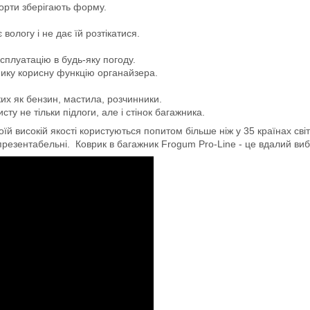
борти зберігають форму.
логу і не дає їй розтікатися.
сплуатацію в будь-яку погоду.
мику корисну функцію органайзера.
ких як бензин, мастила, розчинники.
ту не тільки підлоги, але і стінок багажника.
й високій якості користуються попитом більше ніж у 35 країнах світ
 презентабельні. Коврик в багажник Frogum Pro-Line - це вдалий вибір