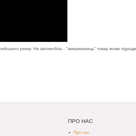
опейського ринку. На автомобіль - "американець" товар може підход
ПРО НАС
Про нас