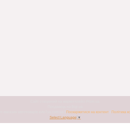
Сайт створений на маркетплейсі
Prom.ua
Продавець на Bigl.ua
Авто7я. Інтернет-магазин автотоварів avto7ya.com.ua |
Поскаржитися на контент
|
Політика к
Select Language
▼