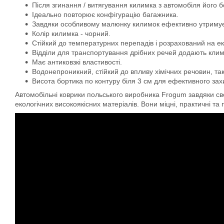
Після згинання / витягування килимка з автомобіля його 
Ідеально повторює конфігурацію багажника.
Завдяки особливому малюнку килимок ефективно утримує во
Колір килимка - чорний.
Стійкий до температурних перепадів і розрахований на ек
Відділи для транспортування дрібних речей додають кли
Має антиковзкі властивості.
Водонепроникний, стійкий до впливу хімічних речовин, та
Висота бортика по контуру біля 3 см для ефективного захис
Автомобільні коврики польського виробника Frogum завдяки свої
екологічних високоякісних матеріалів. Вони міцні, практичні та