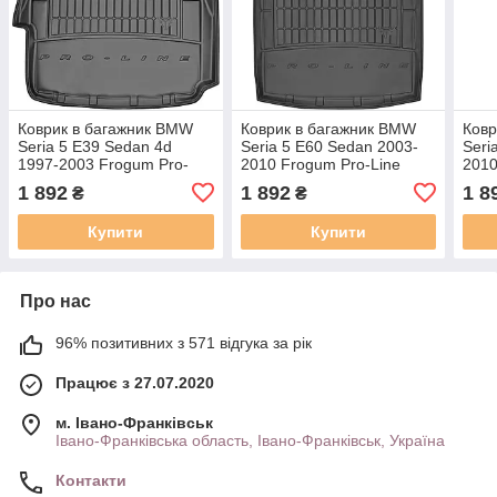
Коврик в багажник BMW
Коврик в багажник BMW
Ковр
Seria 5 E39 Sedan 4d
Seria 5 E60 Sedan 2003-
Seri
1997-2003 Frogum Pro-
2010 Frogum Pro-Line
2010
Line TM404755
TM405684
Lin
1 892
1 892
1 8
₴
₴
Купити
Купити
Про нас
96% позитивних з 571 відгука за рік
Працює з 27.07.2020
м. Івано-Франківськ
Івано-Франківська область, Івано-Франківськ, Україна
Контакти