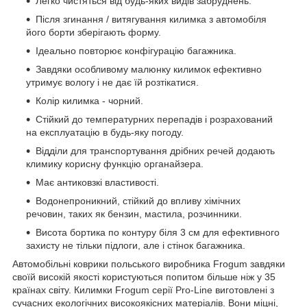
Легко чистяться від будь-яких видів забруднень.
Після згинання / витягування килимка з автомобіля
його борти зберігають форму.
Ідеально повторює конфігурацію багажника.
Завдяки особливому малюнку килимок ефективно
утримує вологу і не дає їй розтікатися.
Колір килимка - чорний.
Стійкий до температурних перепадів і розрахований
на експлуатацію в будь-яку погоду.
Відділи для транспортування дрібних речей додають
климику корисну функцію органайзера.
Має антиковзкі властивості.
Водонепроникний, стійкий до впливу хімічних
речовин, таких як бензин, мастила, розчинники.
Висота бортика по контуру біля 3 см для ефективного
захисту не тільки підлоги, але і стінок багажника.
Автомобільні коврики польського виробника Frogum завдяки
своїй високій якості користуються попитом більше ніж у 35
країнах світу. Килимки Frogum серії Pro-Line виготовлені з
сучасних екологічних високоякісних матеріалів. Вони міцні,