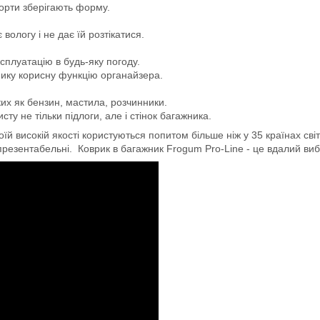
борти зберігають форму.
логу і не дає їй розтікатися.
сплуатацію в будь-яку погоду.
мику корисну функцію органайзера.
ких як бензин, мастила, розчинники.
ту не тільки підлоги, але і стінок багажника.
й високій якості користуються попитом більше ніж у 35 країнах світ
 презентабельні. Коврик в багажник Frogum Pro-Line - це вдалий вибір