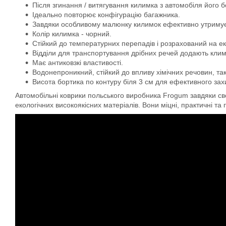
Після згинання / витягування килимка з автомобіля його 
Ідеально повторює конфігурацію багажника.
Завдяки особливому малюнку килимок ефективно утримує во
Колір килимка - чорний.
Стійкий до температурних перепадів і розрахований на ек
Відділи для транспортування дрібних речей додають кли
Має антиковзкі властивості.
Водонепроникний, стійкий до впливу хімічних речовин, та
Висота бортика по контуру біля 3 см для ефективного захис
Автомобільні коврики польського виробника Frogum завдяки свої
екологічних високоякісних матеріалів. Вони міцні, практичні та