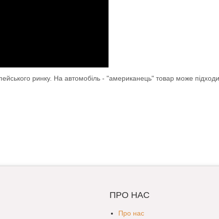
опейського ринку. На автомобіль - "американець" товар може підход
ПРО НАС
Про нас