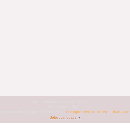
Сайт створений на маркетплейсі
Prom.ua
Продавець на Bigl.ua
Авто7я. Інтернет-магазин автотоварів avto7ya.com.ua |
Поскаржитися на контент
|
Політика к
Select Language
▼