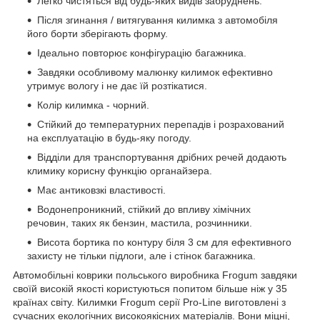
Легко чистяться від будь-яких видів забруднень.
Після згинання / витягування килимка з автомобіля
його борти зберігають форму.
Ідеально повторює конфігурацію багажника.
Завдяки особливому малюнку килимок ефективно
утримує вологу і не дає їй розтікатися.
Колір килимка - чорний.
Стійкий до температурних перепадів і розрахований
на експлуатацію в будь-яку погоду.
Відділи для транспортування дрібних речей додають
климику корисну функцію органайзера.
Має антиковзкі властивості.
Водонепроникний, стійкий до впливу хімічних
речовин, таких як бензин, мастила, розчинники.
Висота бортика по контуру біля 3 см для ефективного
захисту не тільки підлоги, але і стінок багажника.
Автомобільні коврики польського виробника Frogum завдяки
своїй високій якості користуються попитом більше ніж у 35
країнах світу. Килимки Frogum серії Pro-Line виготовлені з
сучасних екологічних високоякісних матеріалів. Вони міцні,