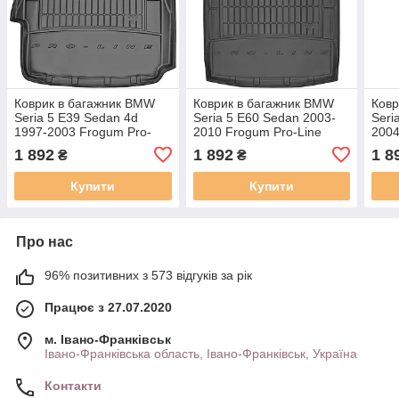
Коврик в багажник BMW
Коврик в багажник BMW
Ковр
Seria 5 E39 Sedan 4d
Seria 5 E60 Sedan 2003-
Seri
1997-2003 Frogum Pro-
2010 Frogum Pro-Line
2004
Line TM404755
TM405684
Lin
1 892
1 892
1 8
₴
₴
Купити
Купити
Про нас
96% позитивних з 573 відгуків за рік
Працює з 27.07.2020
м. Івано-Франківськ
Івано-Франківська область, Івано-Франківськ, Україна
Контакти