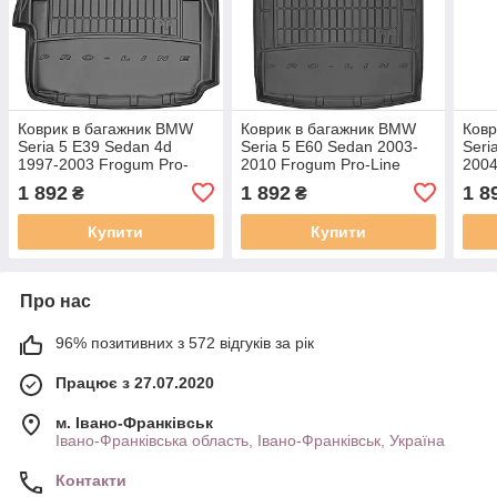
Коврик в багажник BMW
Коврик в багажник BMW
Ковр
Seria 5 E39 Sedan 4d
Seria 5 E60 Sedan 2003-
Seri
1997-2003 Frogum Pro-
2010 Frogum Pro-Line
2004
Line TM404755
TM405684
Lin
1 892
1 892
1 8
₴
₴
Купити
Купити
Про нас
96% позитивних з 572 відгуків за рік
Працює з 27.07.2020
м. Івано-Франківськ
Івано-Франківська область, Івано-Франківськ, Україна
Контакти