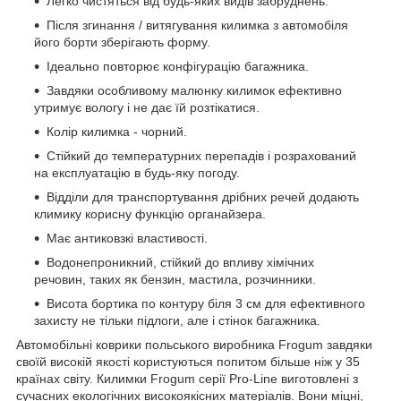
Легко чистяться від будь-яких видів забруднень.
Після згинання / витягування килимка з автомобіля
його борти зберігають форму.
Ідеально повторює конфігурацію багажника.
Завдяки особливому малюнку килимок ефективно
утримує вологу і не дає їй розтікатися.
Колір килимка - чорний.
Стійкий до температурних перепадів і розрахований
на експлуатацію в будь-яку погоду.
Відділи для транспортування дрібних речей додають
климику корисну функцію органайзера.
Має антиковзкі властивості.
Водонепроникний, стійкий до впливу хімічних
речовин, таких як бензин, мастила, розчинники.
Висота бортика по контуру біля 3 см для ефективного
захисту не тільки підлоги, але і стінок багажника.
Автомобільні коврики польського виробника Frogum завдяки
своїй високій якості користуються попитом більше ніж у 35
країнах світу. Килимки Frogum серії Pro-Line виготовлені з
сучасних екологічних високоякісних матеріалів. Вони міцні,