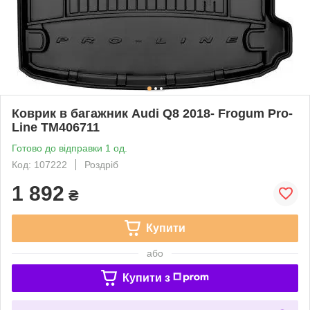
Коврик в багажник Audi Q8 2018- Frogum Pro-
Line TM406711
Готово до відправки 1 од.
Код: 107222
Роздріб
1 892
₴
Купити
або
Купити з