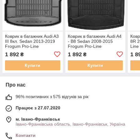
Коврик в багажник Audi A3
Коврик в багажник Audi A4
Ковр
III 8кл. Sedan 2013-2019
- B8 Sedan 2008-2015
8R 2
Frogum Pro-Line
Frogum Pro-Line
Lin
TM549017
TM549048
1 892
1 892
1 8
₴
₴
Купити
Купити
Про нас
96% позитивних з 575 відгуків за рік
Працює з 27.07.2020
м. Івано-Франківськ
Івано-Франківська область, Івано-Франківськ, Україна
Контакти