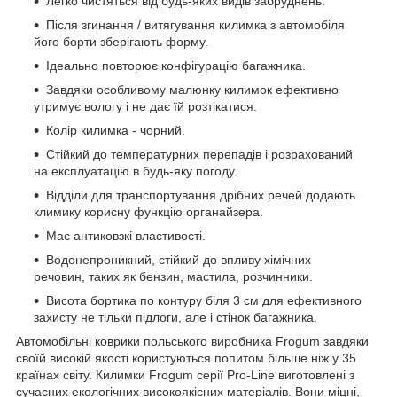
Легко чистяться від будь-яких видів забруднень.
Після згинання / витягування килимка з автомобіля
його борти зберігають форму.
Ідеально повторює конфігурацію багажника.
Завдяки особливому малюнку килимок ефективно
утримує вологу і не дає їй розтікатися.
Колір килимка - чорний.
Стійкий до температурних перепадів і розрахований
на експлуатацію в будь-яку погоду.
Відділи для транспортування дрібних речей додають
климику корисну функцію органайзера.
Має антиковзкі властивості.
Водонепроникний, стійкий до впливу хімічних
речовин, таких як бензин, мастила, розчинники.
Висота бортика по контуру біля 3 см для ефективного
захисту не тільки підлоги, але і стінок багажника.
Автомобільні коврики польського виробника Frogum завдяки
своїй високій якості користуються попитом більше ніж у 35
країнах світу. Килимки Frogum серії Pro-Line виготовлені з
сучасних екологічних високоякісних матеріалів. Вони міцні,