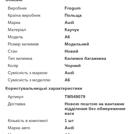
Виробник
Frogum
Країна виробник
Польща
Марка
Audi
Матеріал
Каучук
Модель
A6
Розмір килимків
Модельний
Стан
Новий
Тип килимка
Килимок багажника
Колір
Чорний
Сумісність з маркою
Audi
Сумісність з моделлю
A6
Користувальницькі характеристики
Артикул
TM549079
Доставка
Новою поштою на вантажне
відділення без обмереження
ваги
Кількість в комплекті
1 шт
Марка авто
Audi