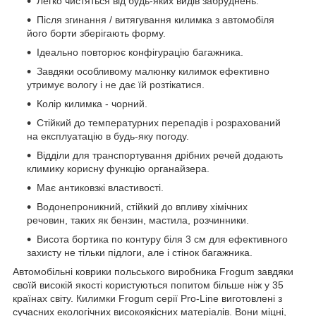
Легко чистяться від будь-яких видів забруднень.
Після згинання / витягування килимка з автомобіля
його борти зберігають форму.
Ідеально повторює конфігурацію багажника.
Завдяки особливому малюнку килимок ефективно
утримує вологу і не дає їй розтікатися.
Колір килимка - чорний.
Стійкий до температурних перепадів і розрахований
на експлуатацію в будь-яку погоду.
Відділи для транспортування дрібних речей додають
климику корисну функцію органайзера.
Має антиковзкі властивості.
Водонепроникний, стійкий до впливу хімічних
речовин, таких як бензин, мастила, розчинники.
Висота бортика по контуру біля 3 см для ефективного
захисту не тільки підлоги, але і стінок багажника.
Автомобільні коврики польського виробника Frogum завдяки
своїй високій якості користуються попитом більше ніж у 35
країнах світу. Килимки Frogum серії Pro-Line виготовлені з
сучасних екологічних високоякісних матеріалів. Вони міцні,