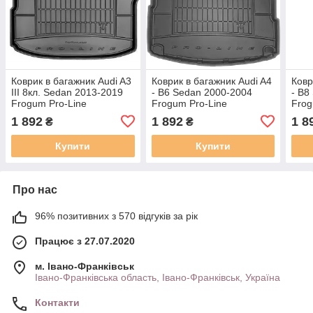
Коврик в багажник Audi A3
Коврик в багажник Audi A4
Ковр
III 8кл. Sedan 2013-2019
- B6 Sedan 2000-2004
- B8
Frogum Pro-Line
Frogum Pro-Line
Frog
TM549017
TM404274
TM5
1 892
1 892
1 8
₴
₴
Купити
Купити
Про нас
96% позитивних з 570 відгуків за рік
Працює з 27.07.2020
м. Івано-Франківськ
Івано-Франківська область, Івано-Франківськ, Україна
Контакти