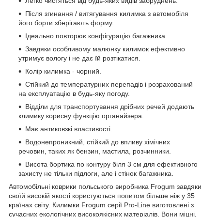
Легко чистяться від будь-яких видів забруднень.
Після згинання / витягування килимка з автомобіля
його борти зберігають форму.
Ідеально повторює конфігурацію багажника.
Завдяки особливому малюнку килимок ефективно
утримує вологу і не дає їй розтікатися.
Колір килимка - чорний.
Стійкий до температурних перепадів і розрахований
на експлуатацію в будь-яку погоду.
Відділи для транспортування дрібних речей додають
климику корисну функцію органайзера.
Має антиковзкі властивості.
Водонепроникний, стійкий до впливу хімічних
речовин, таких як бензин, мастила, розчинники.
Висота бортика по контуру біля 3 см для ефективного
захисту не тільки підлоги, але і стінок багажника.
Автомобільні коврики польського виробника Frogum завдяки
своїй високій якості користуються попитом більше ніж у 35
країнах світу. Килимки Frogum серії Pro-Line виготовлені з
сучасних екологічних високоякісних матеріалів. Вони міцні,