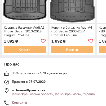
Коврик в багажник Audi A3
Коврик в багажник Audi A4
Ковр
III 8кл. Sedan 2013-2019
- B6 Sedan 2000-2004
- B8
Frogum Pro-Line
Frogum Pro-Line
Frog
TM549017
TM404274
TM5
1 892
1 892
1 8
₴
₴
Купити
Купити
Про нас
96% позитивних з 570 відгуків за рік
Працює з 27.07.2020
м. Івано-Франківськ
Івано-Франківська область, Івано-Франківськ, Україна
Контакти