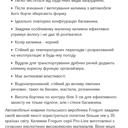
Легко чистяться від будь-яких видів забруднень.
Після згинання / витягування килимка з автомобіля
його борти зберігають форму.
Ідеально повторює конфігурацію багажника.
Завдяки особливому малюнку килимок ефективно
утримує вологу і не дає їй розтікатися.
Колір килимка - чорний.
Стійкий до температурних перепадів і розрахований
на експлуатацію в будь-яку погоду.
Відділи для транспортування дрібних речей додають
климику корисну функцію органайзера.
Має антиковзкі властивості.
Водонепроникний, стійкий до впливу хімічних
речовин, таких як бензин, мастила, розчинники.
Висота бортика по контуру біля 3 см для ефективного
захисту не тільки підлоги, але і стінок багажника.
Автомобільні коврики польського виробника Frogum завдяки
своїй високій якості користуються попитом більше ніж у 35
країнах світу. Килимки Frogum серії Pro-Line виготовлені з
сучасних екологічних високоякісних матеріалів. Вони міцні,