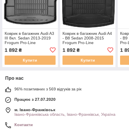
Коврик в багажник Audi A3
Коврик в багажник Audi A4
Ковр
III 8кл. Sedan 2013-2019
- B8 Sedan 2008-2015
- B9
Frogum Pro-Line
Frogum Pro-Line
Pro-
TM549017
TM549048
1 892
1 892
1 8
₴
₴
Купити
Купити
Про нас
96% позитивних з 569 відгуків за рік
Працює з 27.07.2020
м. Івано-Франківськ
Івано-Франківська область, Івано-Франківськ, Україна
Контакти