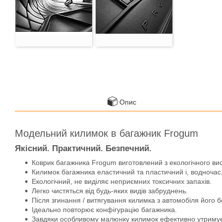
Опис
Модельний килимок в багажник Frogum
Якісний. Практичний. Безпечний.
Коврик багажника Frogum виготовлений з екологічного ви
Килимок багажника еластичний та пластичний і, водночас,
Екологічний, не виділяє неприємних токсичних запахів.
Легко чистяться від будь-яких видів забруднень.
Після згинання / витягування килимка з автомобіля його 
Ідеально повторює конфігурацію багажника.
Завдяки особливому малюнку килимок ефективно утримує во