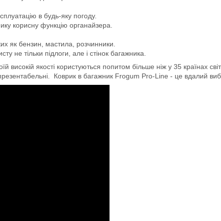
сплуатацію в будь-яку погоду.
мику корисну функцію органайзера.
ких як бензин, мастила, розчинники.
ту не тільки підлоги, але і стінок багажника.
й високій якості користуються попитом більше ніж у 35 країнах світ
 презентабельні. Коврик в багажник Frogum Pro-Line - це вдалий вибір