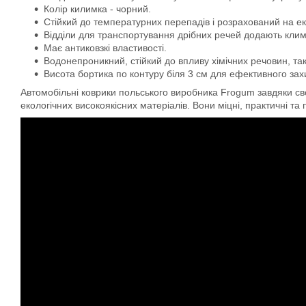
Колір килимка - чорний.
Стійкий до температурних перепадів і розрахований на ек
Відділи для транспортування дрібних речей додають кли
Має антиковзкі властивості.
Водонепроникний, стійкий до впливу хімічних речовин, та
Висота бортика по контуру біля 3 см для ефективного захис
Автомобільні коврики польського виробника Frogum завдяки свої
екологічних високоякісних матеріалів. Вони міцні, практичні та