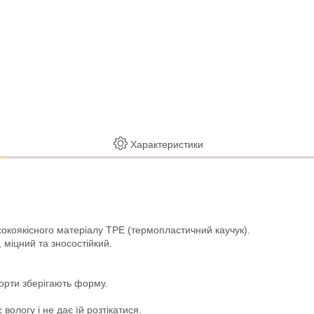
Характеристики
сокоякісного матеріалу TPE (термопластичний каучук).
 міцний та зносостійкий.
борти зберігають форму.
логу і не дає їй розтікатися.