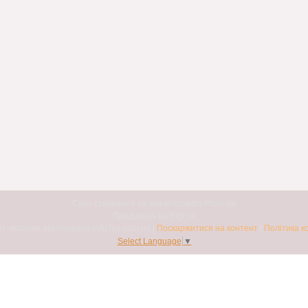
Сайт створений на маркетплейсі
Prom.ua
Продавець на Bigl.ua
Авто7я. Інтернет-магазин автотоварів avto7ya.com.ua |
Поскаржитися на контент
|
Політика к
Select Language
▼