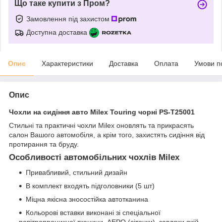
Що таке купити з Пром?
Замовлення під захистом
Доступна доставка
Опис
Характеристики
Доставка
Оплата
Умови п
Опис
Чохли на сидіння авто Milex Touring чорні PS-T25001
Стильні та практичні чохли Milex оновлять та прикрасять
салон Вашого автомобіля, а крім того, захистять сидіння від
протирання та бруду.
Особливості автомобільних чохлів Milex
Привабливий, стильний дизайн
В комплект входять підголовники (5 шт)
Міцна якісна зносостійка автотканина
Кольорові вставки виконані зі спеціальної
повітропроникної тканини АЕРО (сіточки), завдяки якій