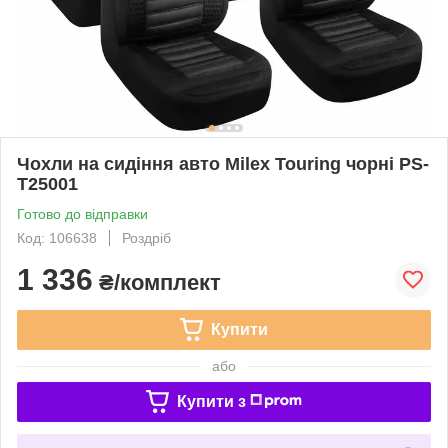
Чохли на сидіння авто Milex Touring чорні PS-
T25001
Готово до відправки
Код: 106638
Роздріб
1 336
₴/комплект
Купити
або
Купити з