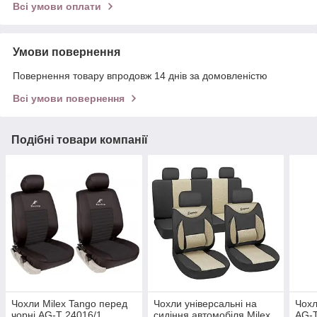
Всі умови оплати
Умови повернення
Повернення товару впродовж 14 днів за домовленістю
Всі умови повернення
Подібні товари компанії
Чохли Milex Tango перед
Чохли універсальні на
Чохл
чорні AG-T 24016/1
сидіння автомобіля Milex
AG-