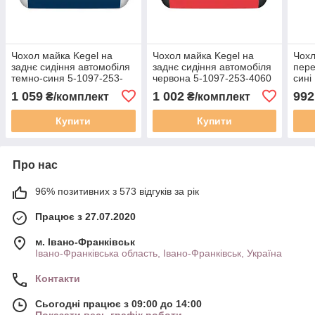
Чохол майка Kegel на
Чохол майка Kegel на
Чохл
заднє сидіння автомобіля
заднє сидіння автомобіля
пере
темно-синя 5-1097-253-
червона 5-1097-253-4060
сині
4030
1 059
1 002
992
₴/комплект
₴/комплект
Купити
Купити
Про нас
96% позитивних з 573 відгуків за рік
Працює з 27.07.2020
м. Івано-Франківськ
Івано-Франківська область, Івано-Франківськ, Україна
Контакти
Сьогодні працює з 09:00 до 14:00
Показати весь графік роботи