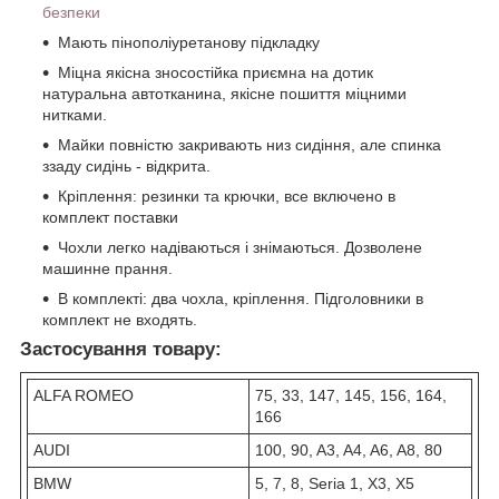
безпеки
Мають пінополіуретанову підкладку
Міцна якісна зносостійка приємна на дотик
натуральна автотканина, якісне пошиття міцними
нитками.
Майки повністю закривають низ сидіння, але спинка
ззаду сидінь - відкрита.
Кріплення: резинки та крючки, все включено в
комплект поставки
Чохли легко надіваються і знімаються. Дозволене
машинне прання.
В комплекті: два чохла, кріплення. Підголовники в
комплект не входять.
Застосування товару:
ALFA ROMEO
75, 33, 147, 145, 156, 164,
166
AUDI
100, 90, A3, A4, A6, A8, 80
BMW
5, 7, 8, Seria 1, X3, X5