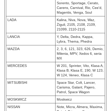
Sorento, Sportage, Cerato,
Carens, Carnival, Rio, Cee'd,
Magentis, Venga, Soul
LADA
Kalina, Niva, Nova, Waz,
Żiguli, 2105, 2108, 2109,
21099, 2110-2115
LANCIA
Y, Delta, Dedra, Kappa,
Lybra, Thema, Phedra
MAZDA
2, 3, 6, 121, 323, 626, Demio,
Milenia, MPV, Xedos 6, seria
MX
MERCEDES
W 201, Sprinter, Vito, Klasa A,
Klasa B, Klasa E, 190, W 123,
W 124, Veneo, Klasa C
MITSUBISHI
Space Star, Colt, Lancer,
Carisma, Galant, Pajero,
Patrol, Space Wagon
MOSKWICZ
Moskwicz
NISSAN
Note, Micra, Almera, Maxima,