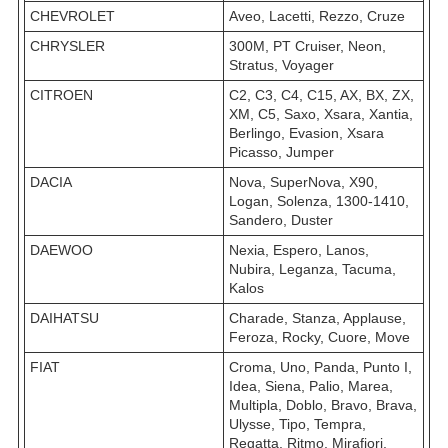
CHEVROLET
Aveo, Lacetti, Rezzo, Cruze
CHRYSLER
300M, PT Cruiser, Neon,
Stratus, Voyager
CITROEN
C2, C3, C4, C15, AX, BX, ZX,
XM, C5, Saxo, Xsara, Xantia,
Berlingo, Evasion, Xsara
Picasso, Jumper
DACIA
Nova, SuperNova, X90,
Logan, Solenza, 1300-1410,
Sandero, Duster
DAEWOO
Nexia, Espero, Lanos,
Nubira, Leganza, Tacuma,
Kalos
DAIHATSU
Charade, Stanza, Applause,
Feroza, Rocky, Cuore, Move
FIAT
Croma, Uno, Panda, Punto I,
Idea, Siena, Palio, Marea,
Multipla, Doblo, Bravo, Brava,
Ulysse, Tipo, Tempra,
Regatta, Ritmo, Mirafiori,