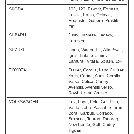
Leon, Toledo, Inca, Alhambra
SKODA
105, 120, Favorit, Forman,
Felicia, Fabia, Octavia,
Roomster, Superb, Praktik,
Yeti
SUBARU
Justy, Impreza, Legacy,
Forester
SUZUKI
Liana, Wagon R+, Alto, Swift,
Ignis, Baleno, Jimmy,
Samurai, Vitara, Splash, Sx4
TOYOTA
Starlet, Corolla, Land Cruiser,
Yaris, Carina, Auris, Corolla
Verso, Celica, Camry,
Avensis, Avensis Verso,
Rav4, Urban Cruiser
VOLKSWAGEN
Fox, Lupo, Polo, Golf Plus,
Vento, Jetta, Passat, Sharan,
Bora, Garbus, Corrado,
Scirocco, Touran, Touareg,
New Beetle, Golf, Caddy,
Tiguan