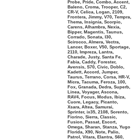
Probe, Pride, Combo, Accent,
Baleno, Croma, Trooper, C2,
CR-V, Celica, Logan, 2109,
Frontera, Jimmy, V70, Tempra,
Thema, Insignia, Scorpio,
Carens, Alhambra, Nexia,
Bipper, Magentis, Taunus,
Corrado, Sonata, I30,
Scirocco, Almera, Vectra,
Lancer, Boxer, V50, Sportage,
2110, Impreza, Lantra,
Charade, Justy, Santa Fe,
Fabia, Caddy, Forester,
Avensis, S70, Civic, Doblo,
Kadett, Accord, Jumper,
Taurus, Terrano, Corsa, HR-V,
Micra, Tacuma, Feroza, 100,
Fox, Granada, Dedra, Superb,
Linea, Voyager, Ascona,
RAV4, Focus, Modus, Ibiza,
Cuore, Legacy, Picanto,
Xsara, Altea, Samurai,
Sprinter, ix35, 2108, Sorento,
Fiorino, Sierra, Classic,
Fusion, Passat, Escort,
Omega, Sharan, Stanza, Yugo
Florida, X90, Note, Palio,
Patrol, Vitara, Elantra, S60,