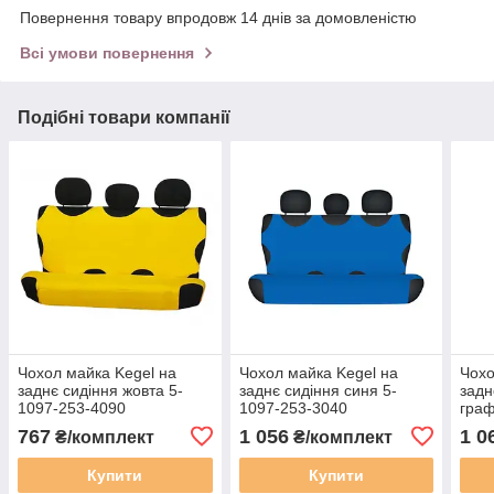
Повернення товару впродовж 14 днів за домовленістю
Всі умови повернення
Подібні товари компанії
Чохол майка Kegel на
Чохол майка Kegel на
Чохо
заднє сидіння жовта 5-
заднє сидіння синя 5-
задн
1097-253-4090
1097-253-3040
граф
302
767
1 056
1 0
₴/комплект
₴/комплект
Купити
Купити