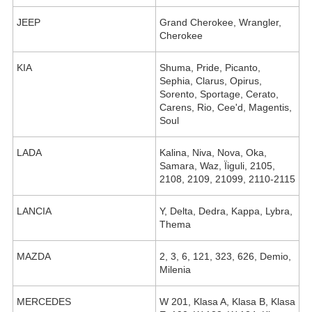
JEEP
Grand Cherokee, Wrangler,
Cherokee
KIA
Shuma, Pride, Picanto,
Sephia, Clarus, Opirus,
Sorento, Sportage, Cerato,
Carens, Rio, Cee'd, Magentis,
Soul
LADA
Kalina, Niva, Nova, Oka,
Samara, Waz, Їiguli, 2105,
2108, 2109, 21099, 2110-2115
LANCIA
Y, Delta, Dedra, Kappa, Lybra,
Thema
MAZDA
2, 3, 6, 121, 323, 626, Demio,
Milenia
MERCEDES
W 201, Klasa A, Klasa B, Klasa