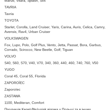
Maruti, Vitara, Splash, Sx4
TAVRIA
Tavria
TOYOTA
Starlet, Corolla, Land Cruiser, Yaris, Carina, Auris, Celica, Camry,
Avensis, Rav4, Urban Cruiser
VOLKSWAGEN
Fox, Lupo, Polo, Golf Plus, Vento, Jetta, Passat, Bora, Garbus,
Corrado, Scirocco, New Beetle, Golf, Tiguan
VOLVO
S40, S60, S70, V40, V70, 340, 360, 440, 460, 740, 760, V50
YUGO
Coral 45, Coral 55, Florida
ZAPOROЇEC
Zaporoїec
ZASTAWA
1100, Mediteran, Comfort
Продукція Kegel-Błażusiak відома у Польщі та в інших