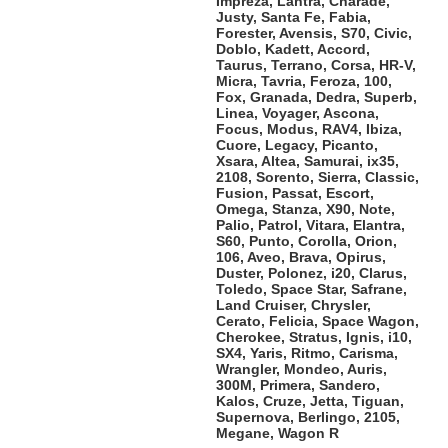
Impreza, Lantra, Charade,
Justy, Santa Fe, Fabia,
Forester, Avensis, S70, Civic,
Doblo, Kadett, Accord,
Taurus, Terrano, Corsa, HR-V,
Micra, Tavria, Feroza, 100,
Fox, Granada, Dedra, Superb,
Linea, Voyager, Ascona,
Focus, Modus, RAV4, Ibiza,
Cuore, Legacy, Picanto,
Xsara, Altea, Samurai, ix35,
2108, Sorento, Sierra, Classic,
Fusion, Passat, Escort,
Omega, Stanza, X90, Note,
Palio, Patrol, Vitara, Elantra,
S60, Punto, Corolla, Orion,
106, Aveo, Brava, Opirus,
Duster, Polonez, i20, Clarus,
Toledo, Space Star, Safrane,
Land Cruiser, Chrysler,
Cerato, Felicia, Space Wagon,
Cherokee, Stratus, Ignis, i10,
SX4, Yaris, Ritmo, Carisma,
Wrangler, Mondeo, Auris,
300M, Primera, Sandero,
Kalos, Cruze, Jetta, Tiguan,
Supernova, Berlingo, 2105,
Megane, Wagon R