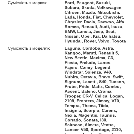
Сумісність з маркою
Ford, Peugeot, Suzuki,
Subaru, Skoda, Volkswagen,
Citroen, Mazda, Mitsubishi,
Lada, Honda, Fiat, Chevrolet,
Chrysler, Dacia, Daewoo, Alfa
Romeo, Renault, Audi, Isuzu,
BMW, Lancia, Jeep, Seat,
Nissan, Opel, Kia, Daihatsu,
Hyundai, Rover, Volvo, Toyota
Сумісність з моделлю
Laguna, Cordoba, Astra,
Kangoo, Maruti, Renault 5,
New Beetle, Maxima, C3,
Fiesta, Prelude, Lanos,
Pajero, Camry, Legend,
Windstar, Solenza, V40,
Nubira, Octavia, Bravo, Swift,
Signum, Lacetti, S40, Tucson,
Probe, Pride, Matiz, Combo,
Accent, Baleno, Croma,
Trooper, CR-V, Celica, Logan,
2109, Frontera, Jimmy, V70,
Tempra, Thema, Tiida,
Insignia, Scorpio, Carens,
Nexia, Magentis, Taunus,
Corrado, Sonata, I30,
Scirocco, Almera, Vectra,
Lancer, V50, Sportage, 2110,