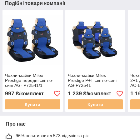
Подібні товари компанії
Чохли-майки Milex
Чохли-майки Milex
Чохл
Prestige передні світло-
Prestige P+T світло-сині
2+1 
сині AG- P72541/1
AG-P72541
AC-B
коль
997
1 239
1 1
₴/комплект
₴/комплект
Купити
Купити
Про нас
96% позитивних з 573 відгуків за рік