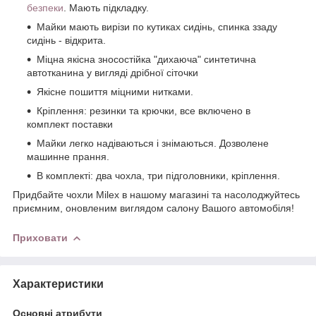
безпеки
. Мають підкладку.
Майки мають вирізи по кутиках сидінь, спинка ззаду
сидінь - відкрита.
Міцна якісна зносостійка "дихаюча" синтетична
автотканина у вигляді дрібної сіточки
Якісне пошиття міцними нитками.
Кріплення: резинки та крючки, все включено в
комплект поставки
Майки легко надіваються і знімаються. Дозволене
машинне прання.
В комплекті: два чохла, три підголовники, кріплення.
Придбайте чохли Milex в нашому магазині та насолоджуйтесь
приємним, оновленим виглядом салону Вашого автомобіля!
Приховати
Характеристики
Основні атрибути