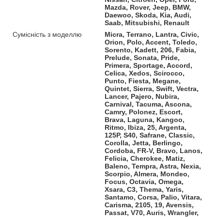
Mazda, Rover, Jeep, BMW,
Daewoo, Skoda, Kia, Audi,
Saab, Mitsubishi, Renault
Сумісність з моделлю
Micra, Terrano, Lantra, Civic,
Orion, Polo, Accent, Toledo,
Sorento, Kadett, 206, Fabia,
Prelude, Sonata, Pride,
Primera, Sportage, Accord,
Celica, Xedos, Scirocco,
Punto, Fiesta, Megane,
Quintet, Sierra, Swift, Vectra,
Lancer, Pajero, Nubira,
Carnival, Tacuma, Ascona,
Camry, Polonez, Escort,
Brava, Laguna, Kangoo,
Ritmo, Ibiza, 25, Argenta,
125P, S40, Safrane, Classic,
Corolla, Jetta, Berlingo,
Cordoba, FR-V, Bravo, Lanos,
Felicia, Cherokee, Matiz,
Baleno, Tempra, Astra, Nexia,
Scorpio, Almera, Mondeo,
Focus, Octavia, Omega,
Xsara, C3, Thema, Yaris,
Santamo, Corsa, Palio, Vitara,
Carisma, 2105, 19, Avensis,
Passat, V70, Auris, Wrangler,