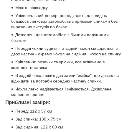
Мають підкладку
Універсальний розмір, що підходить для сидінь
більшості легкових автомобілів з прямими спиками без
виражених виступів по боках
Дозволені для автомобілів з бічними подушками
безпеки
Передні чохли суцільні, а задній чохол складається з
двох частин - окремо чохол на сидіння і чохол на спинку
Кріплення: резинки та крючки, все включено в
комплект поставки
В задній чохол вшиті два замки "змійки", що дозволяє
відкидати за потреби середню частину спинки.
Чохли легко надіваються і знімаються. Дозволене
машинне прання.
Приблизні заміри:
Перед: 112 х 57 см
Зад спинка: 130 х 79 см
Зад сидіння: 122 х 60 см