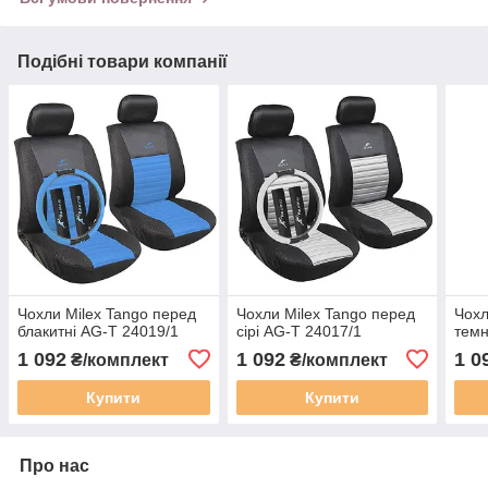
Подібні товари компанії
Чохли Milex Tango перед
Чохли Milex Tango перед
Чохл
блакитні AG-T 24019/1
сірі AG-T 24017/1
темн
1 092
1 092
1 0
₴/комплект
₴/комплект
Купити
Купити
Про нас