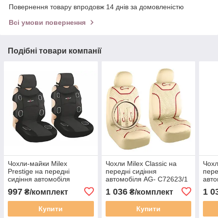
Повернення товару впродовж 14 днів за домовленістю
Всі умови повернення
Подібні товари компанії
Чохли-майки Milex
Чохли Milex Classic на
Чохл
Prestige на передні
передні сидіння
пере
сидіння автомобіля
автомобіля AG- C72623/1
авто
чорного кольору AG-
бежевого кольору,
синь
997
1 036
1 0
₴/комплект
₴/комплект
P72544/1
універсального розміру
унів
Купити
Купити