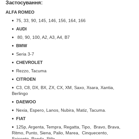
Застосування:
ALFA ROMEO
75, 33, 90, 145, 146, 156, 164, 166
AUDI
80, 90, 100, A2, A3, A4, B7
BMW
Seria 3-7
CHEVROLET
Rezzo, Tacuma
CITROEN
C3, C8, DX, BX, ZX, CX, XM, Saxo, Xsara, Xantia,
Berlingo
DAEWOO
Nexia, Espero, Lanos, Nubira, Matiz, Tacuma.
FIAT
125p, Argenta, Tempra, Regatta, Tipo, Bravo, Brava,
Ritmo, Punto, Siena, Palio, Marea, Cinquecento,
Seicento, Panda, Stilo