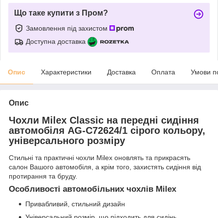
Що таке купити з Пром?
Замовлення під захистом
Доступна доставка
Опис
Характеристики
Доставка
Оплата
Умови п
Опис
Чохли Milex Classic на передні сидіння
автомобіля AG-C72624/1 сірого кольору,
універсального розміру
Стильні та практичні чохли Milex оновлять та прикрасять
салон Вашого автомобіля, а крім того, захистять сидіння від
протирання та бруду.
Особливості автомобільних чохлів Milex
Привабливий, стильний дизайн
Універсальний розмір, що підходить для сидінь