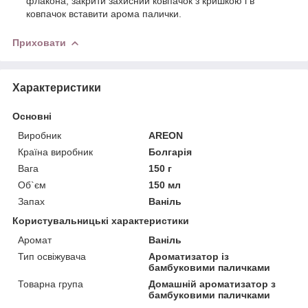
флакона, закрити захисний ковпачок з кришкою і в
ковпачок вставити арома палички.
Приховати
Характеристики
Основні
Виробник
AREON
Країна виробник
Болгарія
Вага
150 г
Об`єм
150 мл
Запах
Ваніль
Користувальницькі характеристики
Аромат
Ваніль
Тип освіжувача
Ароматизатор із
бамбуковими паличками
Товарна група
Домашній ароматизатор з
бамбуковими паличками