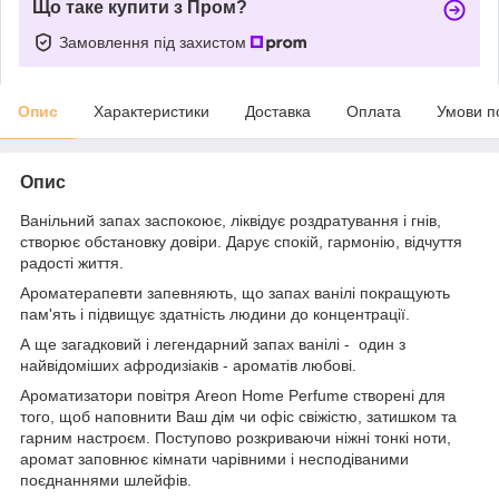
Що таке купити з Пром?
Замовлення під захистом
Опис
Характеристики
Доставка
Оплата
Умови п
Опис
Ванільний запах заспокоює, ліквідує роздратування і гнів,
створює обстановку довіри. Дарує спокій, гармонію, відчуття
радості життя.
Ароматерапевти запевняють, що запах ванілі покращують
пам'ять і підвищує здатність людини до концентрації.
А ще загадковий і легендарний запах ванілі - один з
найвідоміших афродизіаків - ароматів любові.
Ароматизатори повітря Areon Home Perfume створені для
того, щоб наповнити Ваш дім чи офіс свіжістю, затишком та
гарним настроєм. Поступово розкриваючи ніжні тонкі ноти,
аромат заповнює кімнати чарівними і несподіваними
поєднаннями шлейфів.