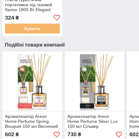
портативна під газовий
балон 1800 Вт Elegant
MAXI EL 100 538
324
₴
Купити
Подібні товари компанії
Ароматизатор Areon
Ароматизатор Areon
Аром
Home Perfume Spring
Home Perfume Silver Lux
Hom
Bouquet 150 мл Весняний
150 мл Сільвер
hom
букет
буди
602
730
602
₴
₴