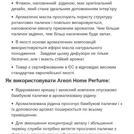
Флакон, наповнений рідиною, має оригінальний
дизайн, який стане ідеальним доповненням інтер'єру.
Ароматичні масла просочують пористу структуру
ротангових паличок і повільно випаровуються,
наповнюючи кімнату приємним ароматом. Чим більше
паличок задіяно, тим більш насиченим буде запах.
В якості основи ароматичних композицій
використовуються ефірні масла натурального
походження. Завдяки цьому дифузори не тільки
безпечні, але і мають стійкий аромат.
Товар є сертифікованим в ЄС в відповідає високим
стандартам європейської якості.
Як використовувати Areon Home Perfume:
Відкриваємо кришку і захисний ковпачок опускаємо
бамбукові палички в ароматизовану рідину.
Ароматизована рідина просочує бамбукові палички і з
їх допомогою аромат поширюється по всьому
приміщенню.
Для зменшення концентрації запаху і збільшення
терміну служби потрібно витягти просочені палички з