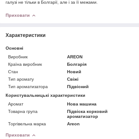
галузі не тільки в Болгарії, але і за її межами.
Приховати
Характеристики
Основні
Виробник
AREON
Країна виробник
Болгарія
Стан
Новий
Тип аромату
Свіжі
Тип ароматизатора
Підвісний
Користувальницькі характеристики
Аромат
Нова машина
Товарна група
Підвіска корковий
ароматизатор
Торгівельна марка
Areon
Приховати