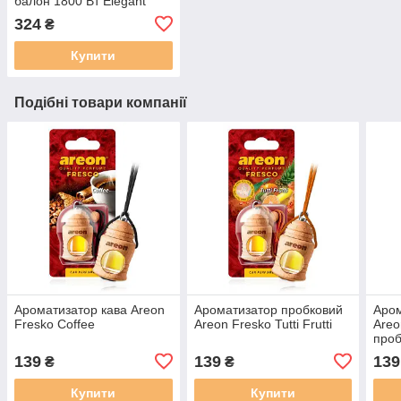
балон 1800 Вт Elegant
MAXI EL 100 538
324
₴
Купити
Подібні товари компанії
Ароматизатор кава Areon
Ароматизатор пробковий
Аром
Fresko Coffee
Areon Fresko Tutti Frutti
Areo
проб
139
139
139
₴
₴
Купити
Купити