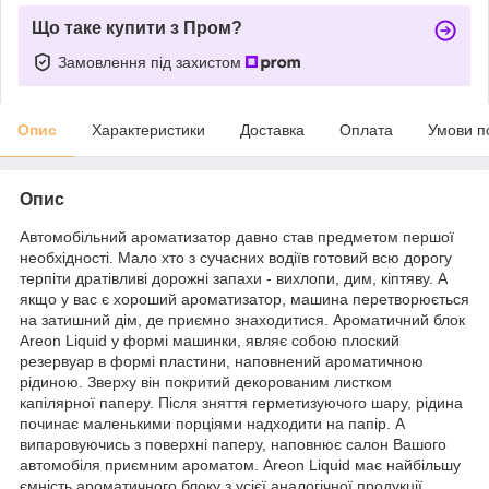
Що таке купити з Пром?
Замовлення під захистом
Опис
Характеристики
Доставка
Оплата
Умови п
Опис
Автомобільний ароматизатор давно став предметом першої
необхідності. Мало хто з сучасних водіїв готовий всю дорогу
терпіти дратівливі дорожні запахи - вихлопи, дим, кіптяву. А
якщо у вас є хороший ароматизатор, машина перетворюється
на затишний дім, де приємно знаходитися. Ароматичний блок
Areon Liquid у формі машинки, являє собою плоский
резервуар в формі пластини, наповнений ароматичною
рідиною. Зверху він покритий декорованим листком
капілярної паперу. Після зняття герметизуючого шару, рідина
починає маленькими порціями надходити на папір. А
випаровуючись з поверхні паперу, наповнює салон Вашого
автомобіля приємним ароматом. Areon Liquid має найбільшу
ємність ароматичного блоку з усієї аналогічної продукції