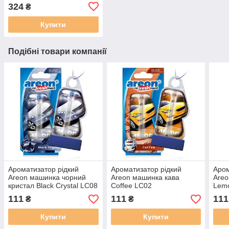
MAXI EL 100 538
324
₴
Купити
Подібні товари компанії
Ароматизатор рідкий
Ароматизатор рідкий
Аром
Areon машинка чорний
Areon машинка кава
Are
кристал Black Crystal LC08
Coffee LC02
Lem
111
111
111
₴
₴
Купити
Купити