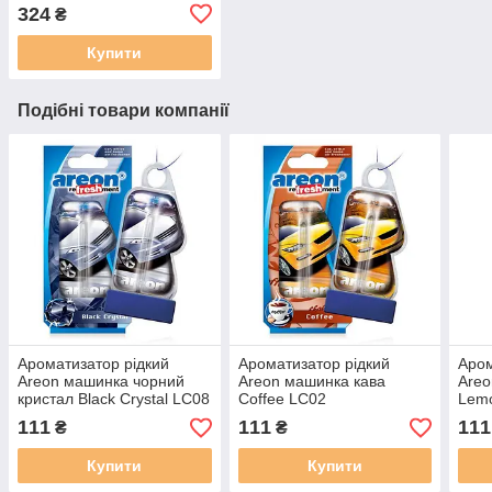
MAXI EL 100 538
324
₴
Купити
Подібні товари компанії
Ароматизатор рідкий
Ароматизатор рідкий
Аром
Areon машинка чорний
Areon машинка кава
Are
кристал Black Crystal LC08
Coffee LC02
Lem
111
111
111
₴
₴
Купити
Купити