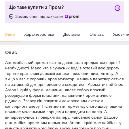
Що таке купити з Пром?
Замовлення під захистом
Опис
Характеристики
Доставка
Оплата
Умови п
Опис
Автомобільний ароматизатор давно став предметом першої
необхідності. Мало хто з сучасних водіїв готовий всю дорогу
терпіти дратівливі дорожні запахи - вихлопи, дим, кіптяву. А
якщо у вас є хороший ароматизатор, машина перетворюється
на затишний дім, де приємно знаходитися. Ароматичний блок
Areon Liquid у формі машинки, являє собою плоский
резервуар в формі пластини, наповнений ароматичною
рідиною. Зверху він покритий декорованим листком
капілярної паперу. Після зняття герметизуючого шару, рідина
починає маленькими порціями надходити на папір. А
випаровуючись з поверхні паперу, наповнює салон Вашого
автомобіля приємним ароматом. Areon Liquid має найбільшу
ємність ароматичного блоку з усієї аналогічної продукції