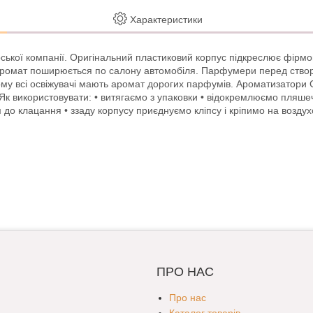
Характеристики
лгарської компанії. Оригінальний пластиковий корпус підкреслює фірм
ї аромат поширюється по салону автомобіля. Парфумери перед створ
му всі освіжувачі мають аромат дорогих парфумів. Ароматизатори C
 Як використовувати: • витягаємо з упаковки • відокремлюємо пляшеч
 до клацання • ззаду корпусу приєднуємо кліпсу і кріпимо на возд
ПРО НАС
Про нас