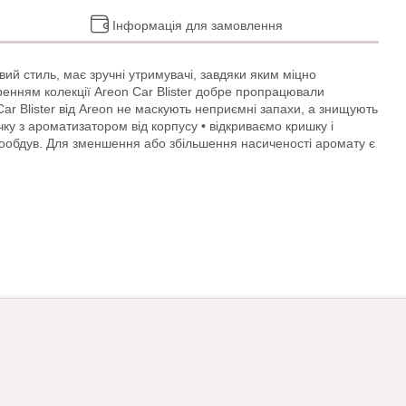
Інформація для замовлення
овий стиль, має зручні утримувачі, завдяки яким міцно
енням колекції Areon Car Blister добре пропрацювали
ar Blister від Areon не маскують неприємні запахи, а знищують
ку з ароматизатором від корпусу • відкриваємо кришку і
ухообдув. Для зменшення або збільшення насиченості аромату є