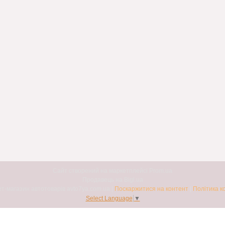
Сайт створений на маркетплейсі
Prom.ua
Продавець на Bigl.ua
Авто7я. Інтернет-магазин автотоварів avto7ya.com.ua |
Поскаржитися на контент
|
Політика к
Select Language
▼